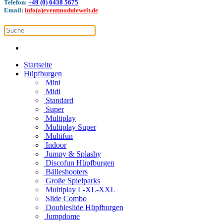
Telefon:
+49 (0) 6438 5675
Email:
info(a)eventmodulewelt.de
Startseite
Hüpfburgen
Mini
Midi
Standard
Super
Multiplay
Multiplay Super
Multifun
Indoor
Jumpy & Splashy
Discofun Hüpfburgen
Bälleshooters
Große Spielparks
Multiplay L-XL-XXL
Slide Combo
Doubleslide Hüpfburgen
Jumpdome