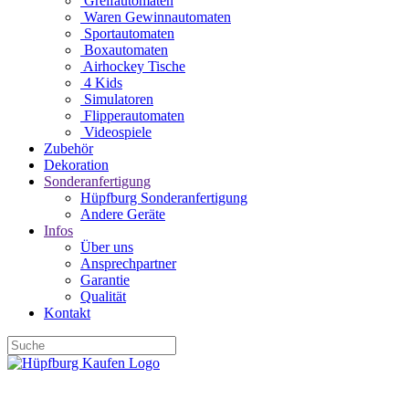
Greifautomaten
Waren Gewinnautomaten
Sportautomaten
Boxautomaten
Airhockey Tische
4 Kids
Simulatoren
Flipperautomaten
Videospiele
Zubehör
Dekoration
Sonderanfertigung
Hüpfburg Sonderanfertigung
Andere Geräte
Infos
Über uns
Ansprechpartner
Garantie
Qualität
Kontakt