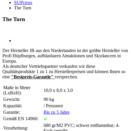
SUPcross
The Turn
The Turn
Der Hersteller JB aus den Niederlanden ist der größte Hersteller von
Profi Hüpfburgen, aufblasbaren Attraktionen und Skydancern in
Europa.
Als deutscher Vertriebspartner verkaufen wir diese
Qualitätsprodukte 1 zu 1 zu Herstellerpreisen und können Ihnen so
eine
"Bestpreis-Garantie"
versprechen.
Maße in Meter
10,0 x 8,0 x 3,0
(LxBxH):
Gewicht:
90 kg
Kapazität:
/ Personen
Garantie:
Bis zu 5 Jahre
Gemäß EN 14960:
✔
680 gr/M2 PVC; schwer entflammbar; 4-
Verarbeitung:
Fach vernäht