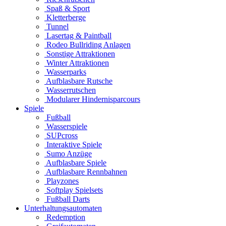
Spaß & Sport
Kletterberge
Tunnel
Lasertag & Paintball
Rodeo Bullriding Anlagen
Sonstige Attraktionen
Winter Attraktionen
Wasserparks
Aufblasbare Rutsche
Wasserrutschen
Modularer Hindernisparcours
Spiele
Fußball
Wasserspiele
SUPcross
Interaktive Spiele
Sumo Anzüge
Aufblasbare Spiele
Aufblasbare Rennbahnen
Playzones
Softplay Spielsets
Fußball Darts
Unterhaltungsautomaten
Redemption