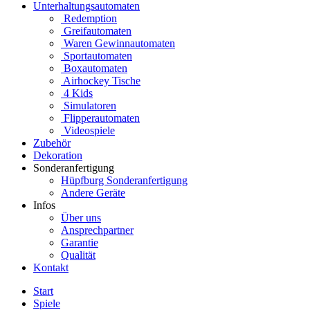
Unterhaltungsautomaten
Redemption
Greifautomaten
Waren Gewinnautomaten
Sportautomaten
Boxautomaten
Airhockey Tische
4 Kids
Simulatoren
Flipperautomaten
Videospiele
Zubehör
Dekoration
Sonderanfertigung
Hüpfburg Sonderanfertigung
Andere Geräte
Infos
Über uns
Ansprechpartner
Garantie
Qualität
Kontakt
Start
Spiele