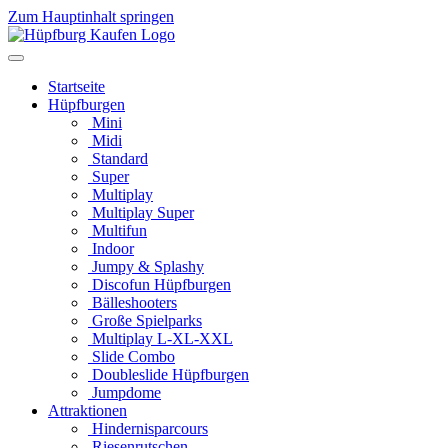
Zum Hauptinhalt springen
Startseite
Hüpfburgen
Mini
Midi
Standard
Super
Multiplay
Multiplay Super
Multifun
Indoor
Jumpy & Splashy
Discofun Hüpfburgen
Bälleshooters
Große Spielparks
Multiplay L-XL-XXL
Slide Combo
Doubleslide Hüpfburgen
Jumpdome
Attraktionen
Hindernisparcours
Riesenrutschen