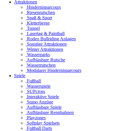
Attraktionen
Hindernisparcours
Riesenrutschen
Spaß & Sport
Kletterberge
Tunnel
Lasertag & Paintball
Rodeo Bullriding Anlagen
Sonstige Attraktionen
Winter Attraktionen
Wasserparks
Aufblasbare Rutsche
Wasserrutschen
Modularer Hindernisparcours
Spiele
Fußball
Wasserspiele
SUPcross
Interaktive Spiele
Sumo Anzüge
Aufblasbare Spiele
Aufblasbare Rennbahnen
Playzones
Softplay Spielsets
Fußball Darts