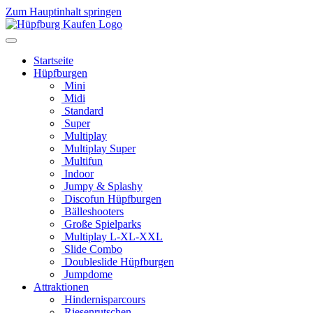
Zum Hauptinhalt springen
Startseite
Hüpfburgen
Mini
Midi
Standard
Super
Multiplay
Multiplay Super
Multifun
Indoor
Jumpy & Splashy
Discofun Hüpfburgen
Bälleshooters
Große Spielparks
Multiplay L-XL-XXL
Slide Combo
Doubleslide Hüpfburgen
Jumpdome
Attraktionen
Hindernisparcours
Riesenrutschen