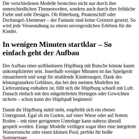
Die verschiedenen Modelle bestechen nicht nur durch ihre
unterschiedlichen Themenwelten, sondern auch durch ihre fröhliche
Farbe und tolle Designs. Ob Ritterburg, Piratenschiff oder
Dschungel-Abenteuer – der Fantasie sind keine Grenzen gesetzt. So
wird jede Veranstaltung zu einem unvergesslichen Erlebnis für die
Kinder.
In wenigen Minuten startklar – So
einfach geht der Aufbau
Der Aufbau einer aufblasbaren Hüpfburg mit Rutsche könnte kaum
unkomplizierter sein. Innerhalb weniger Minuten ist das Spielgerät
einsatzbereit und sorgt für strahlende Kinderaugen. Dank des
leistungsstarken Gebläses, das bei den meisten Modellen im
Lieferumfang enthalten ist, füllt sich die Hüpfburg schnell mit Luft.
Danach einfach mit den mitgelieferten Heringen oder Gewichten
sichern – schon kann der Hüpfspaß beginnen!
Damit die Hüpfburg stabil steht, empfiehlt sich ein ebener
Untergrund. Egal ob im Garten, auf einer Wiese oder auf festem
Boden – mit einer geeigneten Unterlage kann nahezu überall
gespielt werden. Einige Modelle verfügen sogar über eine integrierte
Wasserrutsche oder einen kleinen Pool, perfekt für heiße
Sommertage.