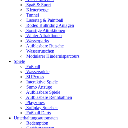
Spaß & Sport
Kletterberge
Tunnel
Lasertag & Paintball
Rodeo Bullriding Anlagen
Sonstige Attraktionen
Winter Attraktionen
Wasserparks
Aufblasbare Rutsche
Wasserrutschen
Modularer Hindernisparcours
Spiele
Fußball
Wasserspiele
SUPcross
Interaktive Spiele
Sumo Anzüge
Aufblasbare Spiele
Aufblasbare Rennbahnen
Playzones
Softplay Spielsets
Fußball Darts
Unterhaltungsautomaten
Redemption