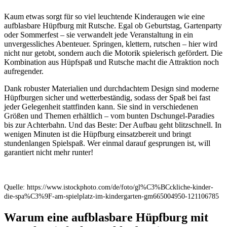
Kaum etwas sorgt für so viel leuchtende Kinderaugen wie eine
aufblasbare Hüpfburg mit Rutsche. Egal ob Geburtstag, Gartenparty
oder Sommerfest – sie verwandelt jede Veranstaltung in ein
unvergessliches Abenteuer. Springen, klettern, rutschen – hier wird
nicht nur getobt, sondern auch die Motorik spielerisch gefördert. Die
Kombination aus Hüpfspaß und Rutsche macht die Attraktion noch
aufregender.
Dank robuster Materialien und durchdachtem Design sind moderne
Hüpfburgen sicher und wetterbeständig, sodass der Spaß bei fast
jeder Gelegenheit stattfinden kann. Sie sind in verschiedenen
Größen und Themen erhältlich – vom bunten Dschungel-Paradies
bis zur Achterbahn. Und das Beste: Der Aufbau geht blitzschnell. In
wenigen Minuten ist die Hüpfburg einsatzbereit und bringt
stundenlangen Spielspaß. Wer einmal darauf gesprungen ist, will
garantiert nicht mehr runter!
Quelle: https://www.istockphoto.com/de/foto/gl%C3%BCckliche-kinder-
die-spa%C3%9F-am-spielplatz-im-kindergarten-gm665004950-121106785
Warum eine aufblasbare Hüpfburg mit