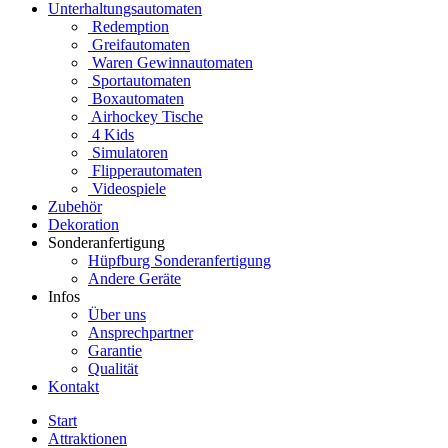
Unterhaltungsautomaten
Redemption
Greifautomaten
Waren Gewinnautomaten
Sportautomaten
Boxautomaten
Airhockey Tische
4 Kids
Simulatoren
Flipperautomaten
Videospiele
Zubehör
Dekoration
Sonderanfertigung
Hüpfburg Sonderanfertigung
Andere Geräte
Infos
Über uns
Ansprechpartner
Garantie
Qualität
Kontakt
Start
Attraktionen