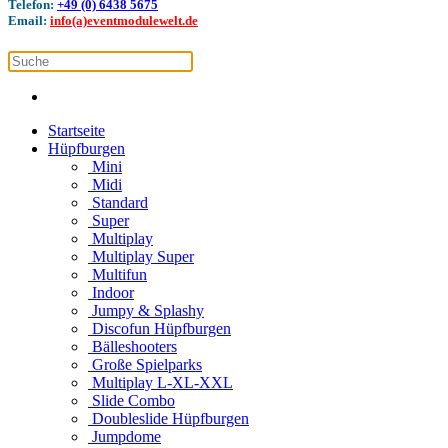
Telefon:
+49 (0) 6438 5675
Email:
info(a)eventmodulewelt.de
Startseite
Hüpfburgen
Mini
Midi
Standard
Super
Multiplay
Multiplay Super
Multifun
Indoor
Jumpy & Splashy
Discofun Hüpfburgen
Bälleshooters
Große Spielparks
Multiplay L-XL-XXL
Slide Combo
Doubleslide Hüpfburgen
Jumpdome