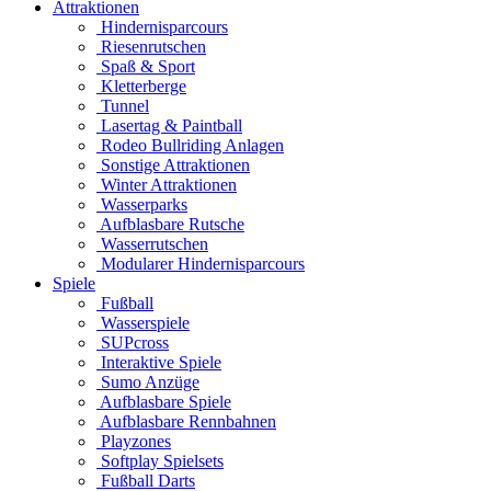
Attraktionen
Hindernisparcours
Riesenrutschen
Spaß & Sport
Kletterberge
Tunnel
Lasertag & Paintball
Rodeo Bullriding Anlagen
Sonstige Attraktionen
Winter Attraktionen
Wasserparks
Aufblasbare Rutsche
Wasserrutschen
Modularer Hindernisparcours
Spiele
Fußball
Wasserspiele
SUPcross
Interaktive Spiele
Sumo Anzüge
Aufblasbare Spiele
Aufblasbare Rennbahnen
Playzones
Softplay Spielsets
Fußball Darts