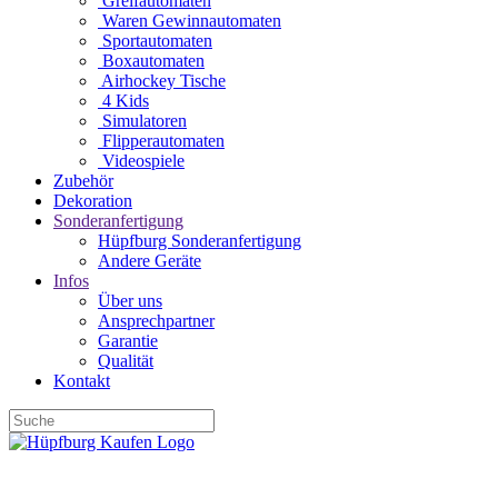
Greifautomaten
Waren Gewinnautomaten
Sportautomaten
Boxautomaten
Airhockey Tische
4 Kids
Simulatoren
Flipperautomaten
Videospiele
Zubehör
Dekoration
Sonderanfertigung
Hüpfburg Sonderanfertigung
Andere Geräte
Infos
Über uns
Ansprechpartner
Garantie
Qualität
Kontakt