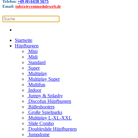
Telefon:
+49 (0) 6438 5675
Email:
info(a)eventmodulewelt.de
Startseite
Hüpfburgen
Mini
Midi
Standard
Super
Multiplay
Multiplay Super
Multifun
Indoor
Jumpy & Splashy
Discofun Hüpfburgen
Bälleshooters
Große Spielparks
Multiplay L-XL-XXL
Slide Combo
Doubleslide Hüpfburgen
Jumpdome