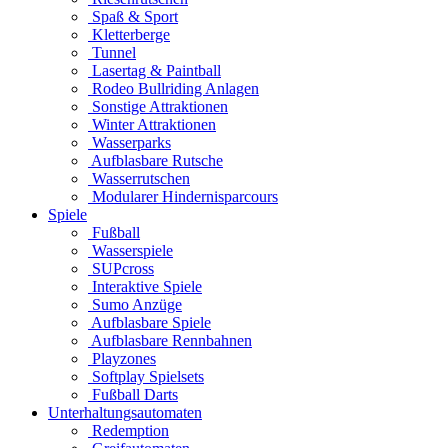
Spaß & Sport
Kletterberge
Tunnel
Lasertag & Paintball
Rodeo Bullriding Anlagen
Sonstige Attraktionen
Winter Attraktionen
Wasserparks
Aufblasbare Rutsche
Wasserrutschen
Modularer Hindernisparcours
Spiele
Fußball
Wasserspiele
SUPcross
Interaktive Spiele
Sumo Anzüge
Aufblasbare Spiele
Aufblasbare Rennbahnen
Playzones
Softplay Spielsets
Fußball Darts
Unterhaltungsautomaten
Redemption