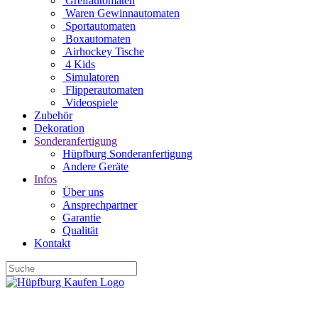
Greifautomaten
Waren Gewinnautomaten
Sportautomaten
Boxautomaten
Airhockey Tische
4 Kids
Simulatoren
Flipperautomaten
Videospiele
Zubehör
Dekoration
Sonderanfertigung
Hüpfburg Sonderanfertigung
Andere Geräte
Infos
Über uns
Ansprechpartner
Garantie
Qualität
Kontakt