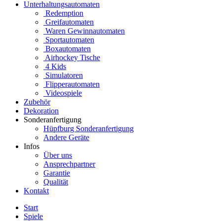
Unterhaltungsautomaten
Redemption
Greifautomaten
Waren Gewinnautomaten
Sportautomaten
Boxautomaten
Airhockey Tische
4 Kids
Simulatoren
Flipperautomaten
Videospiele
Zubehör
Dekoration
Sonderanfertigung
Hüpfburg Sonderanfertigung
Andere Geräte
Infos
Über uns
Ansprechpartner
Garantie
Qualität
Kontakt
Start
Spiele