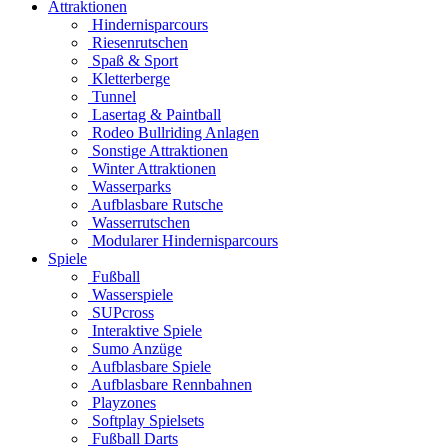
Attraktionen
Hindernisparcours
Riesenrutschen
Spaß & Sport
Kletterberge
Tunnel
Lasertag & Paintball
Rodeo Bullriding Anlagen
Sonstige Attraktionen
Winter Attraktionen
Wasserparks
Aufblasbare Rutsche
Wasserrutschen
Modularer Hindernisparcours
Spiele
Fußball
Wasserspiele
SUPcross
Interaktive Spiele
Sumo Anzüge
Aufblasbare Spiele
Aufblasbare Rennbahnen
Playzones
Softplay Spielsets
Fußball Darts