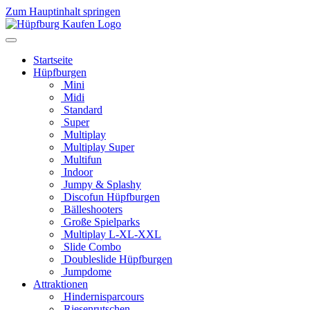
Zum Hauptinhalt springen
Startseite
Hüpfburgen
Mini
Midi
Standard
Super
Multiplay
Multiplay Super
Multifun
Indoor
Jumpy & Splashy
Discofun Hüpfburgen
Bälleshooters
Große Spielparks
Multiplay L-XL-XXL
Slide Combo
Doubleslide Hüpfburgen
Jumpdome
Attraktionen
Hindernisparcours
Riesenrutschen