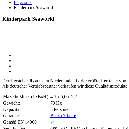
Playzones
Kinderpark Seaworld
Kinderpark Seaworld
Der Hersteller JB aus den Niederlanden ist der größte Hersteller vo
Als deutscher Vertriebspartner verkaufen wir diese Qualitätsprodukte
Maße in Meter (LxBxH):
4,5 x 5,0 x 2,2
Gewicht:
73 Kg
Kapazität:
8 Personen
Garantie:
Bis zu 5 Jahre
Gemäß EN 14960:
✔
Verarbeitung:
680 gr/M2 PVC; schwer entflammbar; 4-Fa