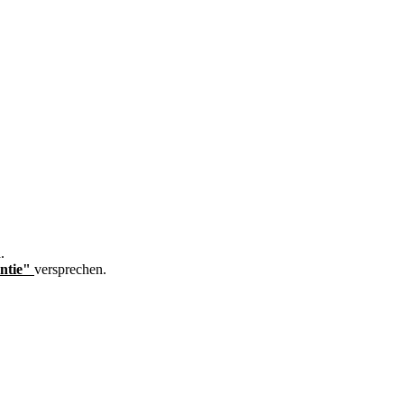
.
ntie"
versprechen.