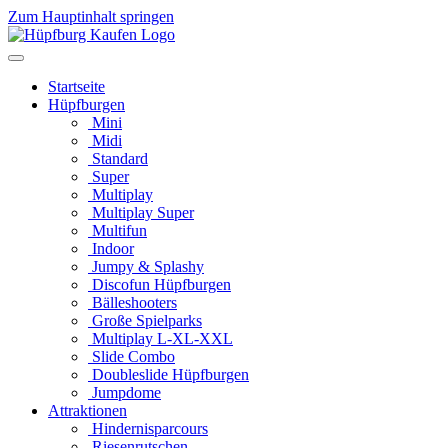
Zum Hauptinhalt springen
Startseite
Hüpfburgen
Mini
Midi
Standard
Super
Multiplay
Multiplay Super
Multifun
Indoor
Jumpy & Splashy
Discofun Hüpfburgen
Bälleshooters
Große Spielparks
Multiplay L-XL-XXL
Slide Combo
Doubleslide Hüpfburgen
Jumpdome
Attraktionen
Hindernisparcours
Riesenrutschen