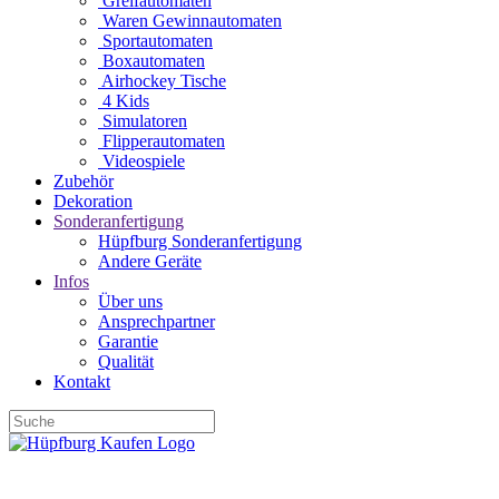
Greifautomaten
Waren Gewinnautomaten
Sportautomaten
Boxautomaten
Airhockey Tische
4 Kids
Simulatoren
Flipperautomaten
Videospiele
Zubehör
Dekoration
Sonderanfertigung
Hüpfburg Sonderanfertigung
Andere Geräte
Infos
Über uns
Ansprechpartner
Garantie
Qualität
Kontakt