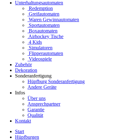
Unterhaltungsautomaten
Redemption
Greifautomaten
Waren Gewinnautomaten
Sportautomaten
Boxautomaten
Airhockey Tische
4 Kids
Simulatoren
Flipperautomaten
Videospiele
Zubehör
Dekoration
Sonderanfertigung
Hüpfburg Sonderanfertigung
Andere Geräte
Infos
Über uns
Ansprechpartner
Garantie
Qualität
Kontakt
Start
Hüpfburgen