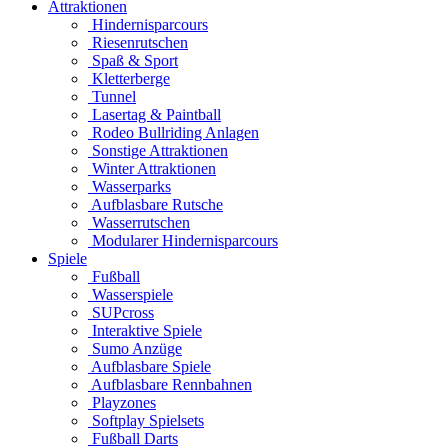
Attraktionen
Hindernisparcours
Riesenrutschen
Spaß & Sport
Kletterberge
Tunnel
Lasertag & Paintball
Rodeo Bullriding Anlagen
Sonstige Attraktionen
Winter Attraktionen
Wasserparks
Aufblasbare Rutsche
Wasserrutschen
Modularer Hindernisparcours
Spiele
Fußball
Wasserspiele
SUPcross
Interaktive Spiele
Sumo Anzüge
Aufblasbare Spiele
Aufblasbare Rennbahnen
Playzones
Softplay Spielsets
Fußball Darts