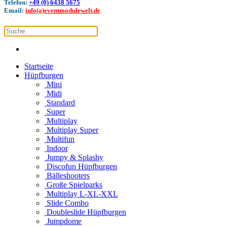
Telefon:
+49 (0) 6438 5675
Email:
info(a)eventmodulewelt.de
Startseite
Hüpfburgen
Mini
Midi
Standard
Super
Multiplay
Multiplay Super
Multifun
Indoor
Jumpy & Splashy
Discofun Hüpfburgen
Bälleshooters
Große Spielparks
Multiplay L-XL-XXL
Slide Combo
Doubleslide Hüpfburgen
Jumpdome