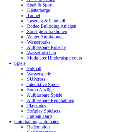
Spaß & Sport
Kletterberge
Tunnel
Lasertag & Paintball
Rodeo Bullriding Anlagen
Sonstige Attraktionen
Winter Attraktionen
Wasserparks
Aufblasbare Rutsche
Wasserrutschen
Modularer Hindernisparcours
Spiele
Fußball
Wasserspiele
SUPcross
Interaktive Spiele
Sumo Anzüge
Aufblasbare Spiele
Aufblasbare Rennbahnen
Playzones
Softplay Spielsets
Fußball Darts
Unterhaltungsautomaten
Redemption