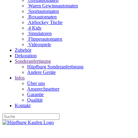
Greifautomaten
Waren Gewinnautomaten
Sportautomaten
Boxautomaten
Airhockey Tische
4 Kids
Simulatoren
Flipperautomaten
Videospiele
Zubehör
Dekoration
Sonderanfertigung
Hüpfburg Sonderanfertigung
Andere Geräte
Infos
Über uns
Ansprechpartner
Garantie
Qualität
Kontakt