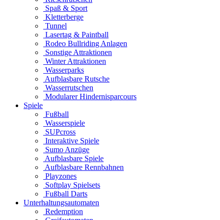
Spaß & Sport
Kletterberge
Tunnel
Lasertag & Paintball
Rodeo Bullriding Anlagen
Sonstige Attraktionen
Winter Attraktionen
Wasserparks
Aufblasbare Rutsche
Wasserrutschen
Modularer Hindernisparcours
Spiele
Fußball
Wasserspiele
SUPcross
Interaktive Spiele
Sumo Anzüge
Aufblasbare Spiele
Aufblasbare Rennbahnen
Playzones
Softplay Spielsets
Fußball Darts
Unterhaltungsautomaten
Redemption