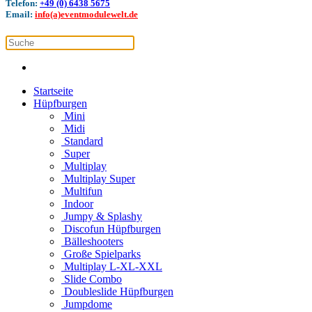
Telefon:
+49 (0) 6438 5675
Email:
info(a)eventmodulewelt.de
Startseite
Hüpfburgen
Mini
Midi
Standard
Super
Multiplay
Multiplay Super
Multifun
Indoor
Jumpy & Splashy
Discofun Hüpfburgen
Bälleshooters
Große Spielparks
Multiplay L-XL-XXL
Slide Combo
Doubleslide Hüpfburgen
Jumpdome