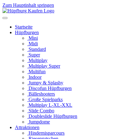
Zum Hauptinhalt springen
Startseite
Hüpfburgen
Mini
Midi
Standard
Super
Multiplay
Multiplay Super
Multifun
Indoor
Jumpy & Splashy
Discofun Hüpfburgen
Bälleshooters
Große Spielparks
Multiplay L-XL-XXL
Slide Combo
Doubleslide Hüpfburgen
Jumpdome
Attraktionen
Hindernisparcours
Riesenrutschen