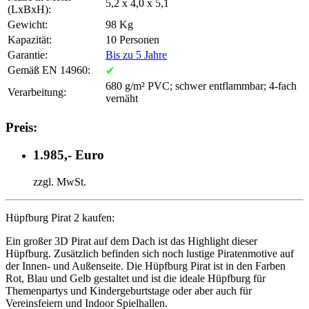
5,2 x 4,0 x 5,1
(LxBxH):
Gewicht:
98 Kg
Kapazität:
10 Personen
Garantie:
Bis zu 5 Jahre
Gemäß EN 14960:
✔
680 g/m² PVC; schwer entflammbar; 4-fach
Verarbeitung:
vernäht
Preis:
1.985,- Euro
zzgl. MwSt.
Hüpfburg Pirat 2 kaufen:
Ein großer 3D Pirat auf dem Dach ist das Highlight dieser
Hüpfburg. Zusätzlich befinden sich noch lustige Piratenmotive auf
der Innen- und Außenseite. Die Hüpfburg Pirat ist in den Farben
Rot, Blau und Gelb gestaltet und ist die ideale Hüpfburg für
Themenpartys und Kindergeburtstage oder aber auch für
Vereinsfeiern und Indoor Spielhallen.