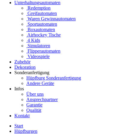
Unterhaltungsautomaten
Redemption
Greifautomaten
Waren Gewinnautomaten
Sportautomaten
Boxautomaten
Airhockey Tische
4 Kids
Simulatoren
Flipperautomaten
Videospiele
Zubehör
Dekoration
Sonderanfertigung
Hüpfburg Sonderanfertigung
Andere Geräte
Infos
Über uns
Ansprechpartner
Garantie
Qualität
Kontakt
Start
Hüpfburgen