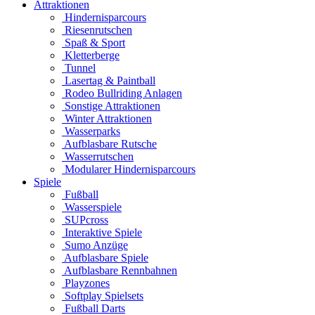
Attraktionen
Hindernisparcours
Riesenrutschen
Spaß & Sport
Kletterberge
Tunnel
Lasertag & Paintball
Rodeo Bullriding Anlagen
Sonstige Attraktionen
Winter Attraktionen
Wasserparks
Aufblasbare Rutsche
Wasserrutschen
Modularer Hindernisparcours
Spiele
Fußball
Wasserspiele
SUPcross
Interaktive Spiele
Sumo Anzüge
Aufblasbare Spiele
Aufblasbare Rennbahnen
Playzones
Softplay Spielsets
Fußball Darts