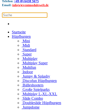
Telefon:
+49 (0) 6438 5675
Email:
info(a)eventmodulewelt.de
Startseite
Hüpfburgen
Mini
Midi
Standard
Super
Multiplay
Multiplay Super
Multifun
Indoor
Jumpy & Splashy
Discofun Hüpfburgen
Bälleshooters
Große Spielparks
Multiplay L-XL-XXL
Slide Combo
Doubleslide Hüpfburgen
Jumpdome