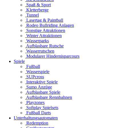
Spaß & Sport
Kletterberge
Tunnel
Lasertag & Paintball
Rodeo Bullriding Anlagen
Sonstige Attraktionen
Winter Attraktionen
Wasserparks
Aufblasbare Rutsche
Wasserrutschen
Modularer Hindernisparcours
Spiele
Fußball
Wasserspiele
SUPcross
Interaktive Spiele
Sumo Anzüge
Aufblasbare Spiele
Aufblasbare Rennbahnen
Playzones
Softplay Spielsets
Fußball Darts
Unterhaltungsautomaten
Redemption