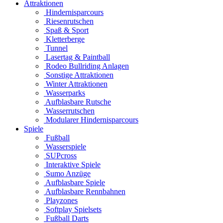
Attraktionen
Hindernisparcours
Riesenrutschen
Spaß & Sport
Kletterberge
Tunnel
Lasertag & Paintball
Rodeo Bullriding Anlagen
Sonstige Attraktionen
Winter Attraktionen
Wasserparks
Aufblasbare Rutsche
Wasserrutschen
Modularer Hindernisparcours
Spiele
Fußball
Wasserspiele
SUPcross
Interaktive Spiele
Sumo Anzüge
Aufblasbare Spiele
Aufblasbare Rennbahnen
Playzones
Softplay Spielsets
Fußball Darts