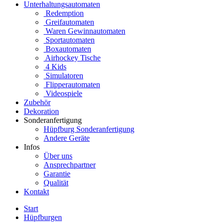
Unterhaltungsautomaten
Redemption
Greifautomaten
Waren Gewinnautomaten
Sportautomaten
Boxautomaten
Airhockey Tische
4 Kids
Simulatoren
Flipperautomaten
Videospiele
Zubehör
Dekoration
Sonderanfertigung
Hüpfburg Sonderanfertigung
Andere Geräte
Infos
Über uns
Ansprechpartner
Garantie
Qualität
Kontakt
Start
Hüpfburgen