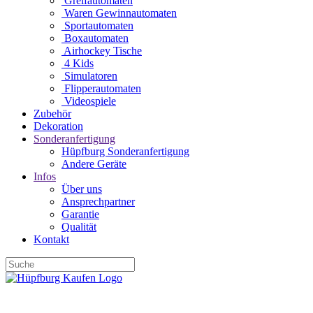
Greifautomaten
Waren Gewinnautomaten
Sportautomaten
Boxautomaten
Airhockey Tische
4 Kids
Simulatoren
Flipperautomaten
Videospiele
Zubehör
Dekoration
Sonderanfertigung
Hüpfburg Sonderanfertigung
Andere Geräte
Infos
Über uns
Ansprechpartner
Garantie
Qualität
Kontakt