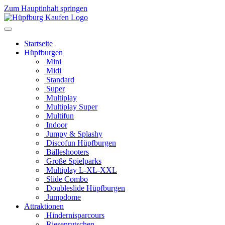
Zum Hauptinhalt springen
Startseite
Hüpfburgen
Mini
Midi
Standard
Super
Multiplay
Multiplay Super
Multifun
Indoor
Jumpy & Splashy
Discofun Hüpfburgen
Bälleshooters
Große Spielparks
Multiplay L-XL-XXL
Slide Combo
Doubleslide Hüpfburgen
Jumpdome
Attraktionen
Hindernisparcours
Riesenrutschen