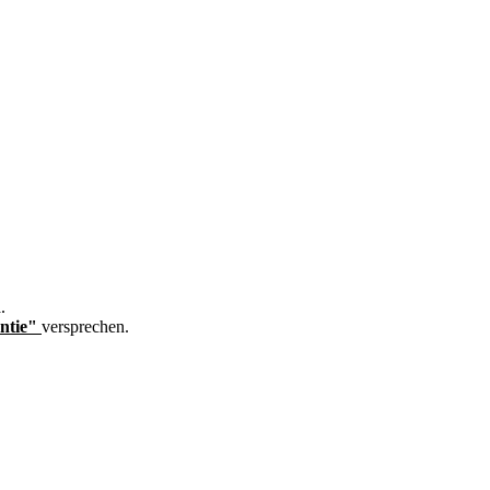
.
ntie"
versprechen.