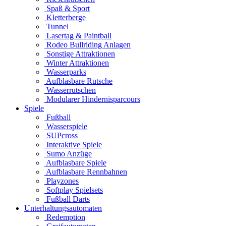
Spaß & Sport
Kletterberge
Tunnel
Lasertag & Paintball
Rodeo Bullriding Anlagen
Sonstige Attraktionen
Winter Attraktionen
Wasserparks
Aufblasbare Rutsche
Wasserrutschen
Modularer Hindernisparcours
Spiele
Fußball
Wasserspiele
SUPcross
Interaktive Spiele
Sumo Anzüge
Aufblasbare Spiele
Aufblasbare Rennbahnen
Playzones
Softplay Spielsets
Fußball Darts
Unterhaltungsautomaten
Redemption