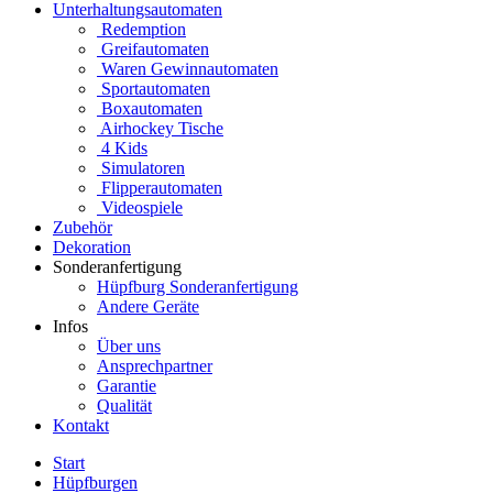
Unterhaltungsautomaten
Redemption
Greifautomaten
Waren Gewinnautomaten
Sportautomaten
Boxautomaten
Airhockey Tische
4 Kids
Simulatoren
Flipperautomaten
Videospiele
Zubehör
Dekoration
Sonderanfertigung
Hüpfburg Sonderanfertigung
Andere Geräte
Infos
Über uns
Ansprechpartner
Garantie
Qualität
Kontakt
Start
Hüpfburgen