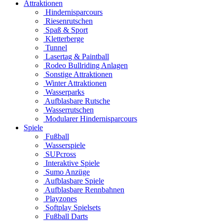
Attraktionen
Hindernisparcours
Riesenrutschen
Spaß & Sport
Kletterberge
Tunnel
Lasertag & Paintball
Rodeo Bullriding Anlagen
Sonstige Attraktionen
Winter Attraktionen
Wasserparks
Aufblasbare Rutsche
Wasserrutschen
Modularer Hindernisparcours
Spiele
Fußball
Wasserspiele
SUPcross
Interaktive Spiele
Sumo Anzüge
Aufblasbare Spiele
Aufblasbare Rennbahnen
Playzones
Softplay Spielsets
Fußball Darts