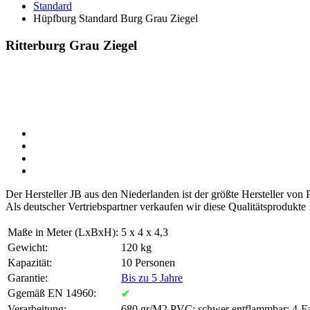
Standard
Hüpfburg Standard Burg Grau Ziegel
Ritterburg Grau Ziegel
Der Hersteller JB aus den Niederlanden ist der größte Hersteller vo
Als deutscher Vertriebspartner verkaufen wir diese Qualitätsprodukte
Maße in Meter (LxBxH):
5 x 4 x 4,3
Gewicht:
120 kg
Kapazität:
10 Personen
Garantie:
Bis zu 5 Jahre
Ggemäß EN 14960:
✔
Verarbeitung:
680 gr/M2 PVC; schwer entflammbar; 4-Fa