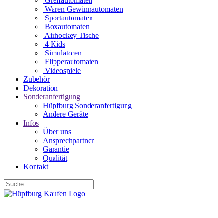
Greifautomaten
Waren Gewinnautomaten
Sportautomaten
Boxautomaten
Airhockey Tische
4 Kids
Simulatoren
Flipperautomaten
Videospiele
Zubehör
Dekoration
Sonderanfertigung
Hüpfburg Sonderanfertigung
Andere Geräte
Infos
Über uns
Ansprechpartner
Garantie
Qualität
Kontakt