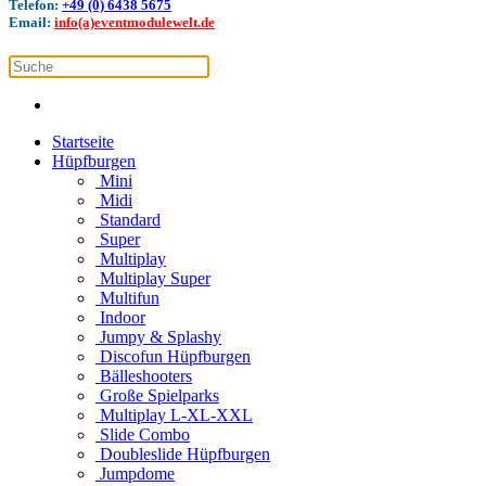
Telefon:
+49 (0) 6438 5675
Email:
info(a)eventmodulewelt.de
Startseite
Hüpfburgen
Mini
Midi
Standard
Super
Multiplay
Multiplay Super
Multifun
Indoor
Jumpy & Splashy
Discofun Hüpfburgen
Bälleshooters
Große Spielparks
Multiplay L-XL-XXL
Slide Combo
Doubleslide Hüpfburgen
Jumpdome