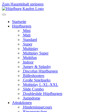
Zum Hauptinhalt springen
Startseite
Hüpfburgen
Mini
Midi
Standard
Super
Multiplay
Multiplay Super
Multifun
Indoor
Jumpy & Splashy
Discofun Hüpfburgen
Bälleshooters
Große Spielparks
Multiplay L-XL-XXL
Slide Combo
Doubleslide Hüpfburgen
Jumpdome
Attraktionen
Hindernisparcours
Riesenrutschen