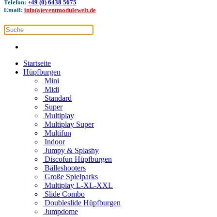
Telefon:
+49 (0) 6438 5675
Email:
info(a)eventmodulewelt.de
Startseite
Hüpfburgen
Mini
Midi
Standard
Super
Multiplay
Multiplay Super
Multifun
Indoor
Jumpy & Splashy
Discofun Hüpfburgen
Bälleshooters
Große Spielparks
Multiplay L-XL-XXL
Slide Combo
Doubleslide Hüpfburgen
Jumpdome