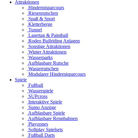
Attraktionen
Hindernisparcours
Riesenrutschen
Spaß & Sport
Kletterberge
Tunnel
Lasertag & Paintball
Rodeo Bullriding Anlagen
Sonstige Attraktionen
Winter Attraktionen
Wasserparks
Aufblasbare Rutsche
Wasserrutschen
Modularer Hindernisparcours
Spiele
Fußball
Wasserspiele
SUPcross
Interaktive Spiele
Sumo Anzüge
Aufblasbare Spiele
Aufblasbare Rennbahnen
Playzones
Softplay Spielsets
Fußball Darts