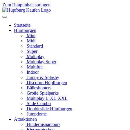
Zum Hauptinhalt springen
Startseite
Hüpfburgen
Mini
Midi
Standard
Super
Multiplay
Multiplay Super
Multifun
Indoor
Jumpy & Splashy
Discofun Hüpfburgen
Bälleshooters
Große Spielparks
Multiplay L-XL-XXL
Slide Combo
Doubleslide Hüpfburgen
Jumpdome
Attraktionen
Hindernisparcours
Riesenrutschen