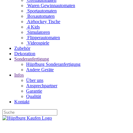
Greifautomaten
Waren Gewinnautomaten
Sportautomaten
Boxautomaten
Airhockey Tische
4 Kids
Simulatoren
Flipperautomaten
Videospiele
Zubehör
Dekoration
Sonderanfertigung
Hüpfburg Sonderanfertigung
Andere Geräte
Infos
Über uns
Ansprechpartner
Garantie
Qualität
Kontakt