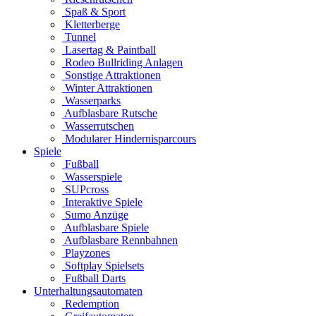
Spaß & Sport
Kletterberge
Tunnel
Lasertag & Paintball
Rodeo Bullriding Anlagen
Sonstige Attraktionen
Winter Attraktionen
Wasserparks
Aufblasbare Rutsche
Wasserrutschen
Modularer Hindernisparcours
Spiele
Fußball
Wasserspiele
SUPcross
Interaktive Spiele
Sumo Anzüge
Aufblasbare Spiele
Aufblasbare Rennbahnen
Playzones
Softplay Spielsets
Fußball Darts
Unterhaltungsautomaten
Redemption