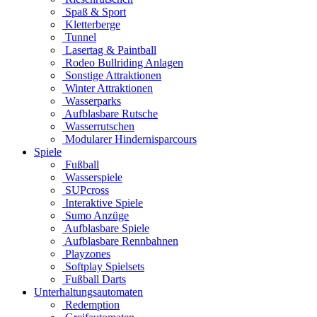
Spaß & Sport
Kletterberge
Tunnel
Lasertag & Paintball
Rodeo Bullriding Anlagen
Sonstige Attraktionen
Winter Attraktionen
Wasserparks
Aufblasbare Rutsche
Wasserrutschen
Modularer Hindernisparcours
Spiele
Fußball
Wasserspiele
SUPcross
Interaktive Spiele
Sumo Anzüge
Aufblasbare Spiele
Aufblasbare Rennbahnen
Playzones
Softplay Spielsets
Fußball Darts
Unterhaltungsautomaten
Redemption