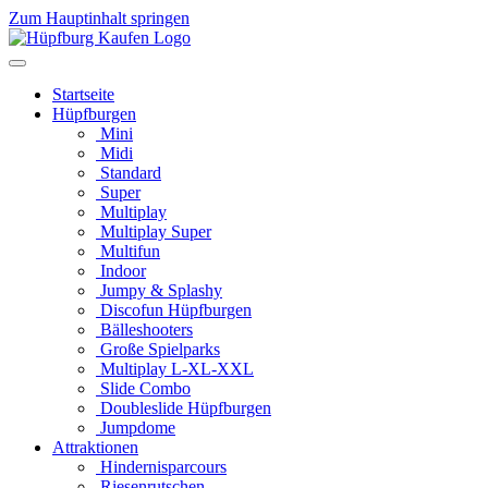
Zum Hauptinhalt springen
Startseite
Hüpfburgen
Mini
Midi
Standard
Super
Multiplay
Multiplay Super
Multifun
Indoor
Jumpy & Splashy
Discofun Hüpfburgen
Bälleshooters
Große Spielparks
Multiplay L-XL-XXL
Slide Combo
Doubleslide Hüpfburgen
Jumpdome
Attraktionen
Hindernisparcours
Riesenrutschen