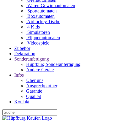
Greifautomaten
Waren Gewinnautomaten
Sportautomaten
Boxautomaten
Airhockey Tische
4 Kids
Simulatoren
Flipperautomaten
Videospiele
Zubehör
Dekoration
Sonderanfertigung
Hüpfburg Sonderanfertigung
Andere Geräte
Infos
Über uns
Ansprechpartner
Garantie
Qualität
Kontakt