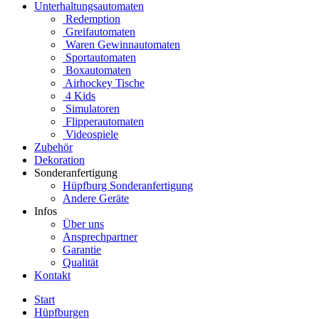
Unterhaltungsautomaten
Redemption
Greifautomaten
Waren Gewinnautomaten
Sportautomaten
Boxautomaten
Airhockey Tische
4 Kids
Simulatoren
Flipperautomaten
Videospiele
Zubehör
Dekoration
Sonderanfertigung
Hüpfburg Sonderanfertigung
Andere Geräte
Infos
Über uns
Ansprechpartner
Garantie
Qualität
Kontakt
Start
Hüpfburgen