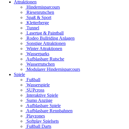
Attraktionen
Hindernisparcours
Riesenrutschen
Spaß & Sport
Kletterberge
Tunnel
Lasertag & Paintball
Rodeo Bullriding Anlagen
Sonstige Attraktionen
Winter Attraktionen
Wasserparks
Aufblasbare Rutsche
Wasserrutschen
Modularer Hindernisparcours
Spiele
Fußball
Wasserspiele
SUPcross
Interaktive Spiele
Sumo Anzüge
Aufblasbare Spiele
Aufblasbare Rennbahnen
Playzones
Softplay Spielsets
Fußball Darts