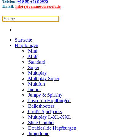
Telefon:
+49 (0) 6438 5675
Email:
info(a)eventmodulewelt.de
Startseite
Hüpfburgen
Mini
Midi
Standard
Super
Multiplay
Multiplay Super
Multifun
Indoor
Jumpy & Splashy
Discofun Hüpfburgen
Bälleshooters
Große Spielparks
Multiplay L-XL-XXL
Slide Combo
Doubleslide Hüpfburgen
Jumpdome