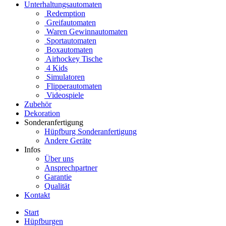
Unterhaltungsautomaten
Redemption
Greifautomaten
Waren Gewinnautomaten
Sportautomaten
Boxautomaten
Airhockey Tische
4 Kids
Simulatoren
Flipperautomaten
Videospiele
Zubehör
Dekoration
Sonderanfertigung
Hüpfburg Sonderanfertigung
Andere Geräte
Infos
Über uns
Ansprechpartner
Garantie
Qualität
Kontakt
Start
Hüpfburgen