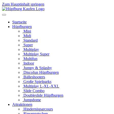
Zum Hauptinhalt springen
Startseite
Hüpfburgen
Mini
Midi
Standard
Super
Multiplay
Multiplay Super
Multifun
Indoor
Jumpy & Splashy
Discofun Hüpfburgen
Bälleshooters
Große Spielparks
Multiplay L-XL-XXL
Slide Combo
Doubleslide Hüpfburgen
Jumpdome
Attraktionen
Hindernisparcours
Riesenrutschen