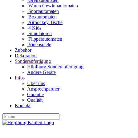
Greifautomaten
Waren Gewinnautomaten
Sportautomaten
Boxautomaten
Airhockey Tische
4 Kids
Simulatoren
Flipperautomaten
Videospiele
Zubehör
Dekoration
Sonderanfertigung
Hüpfburg Sonderanfertigung
Andere Geräte
Infos
Über uns
Ansprechpartner
Garantie
Qualität
Kontakt