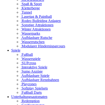
Spaß & Sport
Kletterberge
Tunnel
Lasertag & Paintball
Rodeo Bullriding Anlagen
Sonstige Attraktionen
Winter Attraktionen
Wasserparks
Aufblasbare Rutsche
Wasserrutschen
Modularer Hindernisparcours
Spiele
Fußball
Wasserspiele
SUPcross
Interaktive Spiele
Sumo Anzüge
Aufblasbare Spiele
Aufblasbare Rennbahnen
Playzones
Softplay Spielsets
Fußball Darts
Unterhaltungsautomaten
Redemption