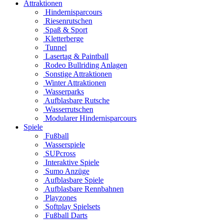
Attraktionen
Hindernisparcours
Riesenrutschen
Spaß & Sport
Kletterberge
Tunnel
Lasertag & Paintball
Rodeo Bullriding Anlagen
Sonstige Attraktionen
Winter Attraktionen
Wasserparks
Aufblasbare Rutsche
Wasserrutschen
Modularer Hindernisparcours
Spiele
Fußball
Wasserspiele
SUPcross
Interaktive Spiele
Sumo Anzüge
Aufblasbare Spiele
Aufblasbare Rennbahnen
Playzones
Softplay Spielsets
Fußball Darts