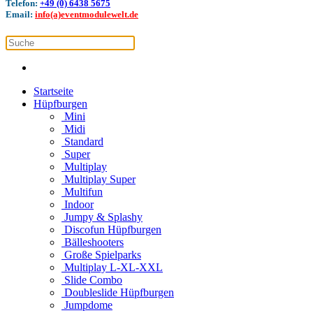
Telefon:
+49 (0) 6438 5675
Email:
info(a)eventmodulewelt.de
Startseite
Hüpfburgen
Mini
Midi
Standard
Super
Multiplay
Multiplay Super
Multifun
Indoor
Jumpy & Splashy
Discofun Hüpfburgen
Bälleshooters
Große Spielparks
Multiplay L-XL-XXL
Slide Combo
Doubleslide Hüpfburgen
Jumpdome