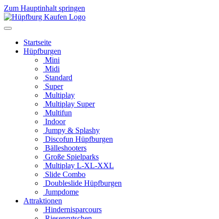
Zum Hauptinhalt springen
Startseite
Hüpfburgen
Mini
Midi
Standard
Super
Multiplay
Multiplay Super
Multifun
Indoor
Jumpy & Splashy
Discofun Hüpfburgen
Bälleshooters
Große Spielparks
Multiplay L-XL-XXL
Slide Combo
Doubleslide Hüpfburgen
Jumpdome
Attraktionen
Hindernisparcours
Riesenrutschen