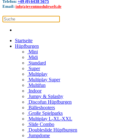
Telefon:
+49 (0) 6438 5675
Email:
info(a)eventmodulewelt.de
Startseite
Hüpfburgen
Mini
Midi
Standard
Super
Multiplay
Multiplay Super
Multifun
Indoor
Jumpy & Splashy
Discofun Hüpfburgen
Bälleshooters
Große Spielparks
Multiplay L-XL-XXL
Slide Combo
Doubleslide Hüpfburgen
Jumpdome