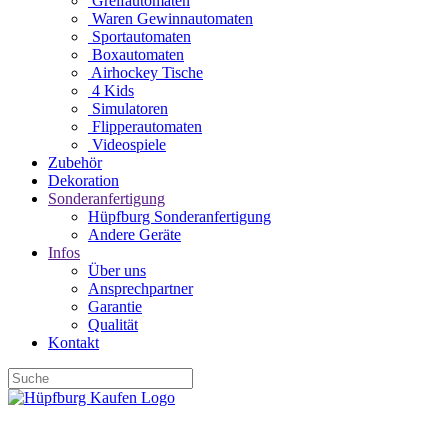
Greifautomaten
Waren Gewinnautomaten
Sportautomaten
Boxautomaten
Airhockey Tische
4 Kids
Simulatoren
Flipperautomaten
Videospiele
Zubehör
Dekoration
Sonderanfertigung
Hüpfburg Sonderanfertigung
Andere Geräte
Infos
Über uns
Ansprechpartner
Garantie
Qualität
Kontakt