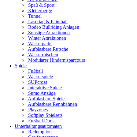
Spaß & Sport
Kletterberge
Tunnel
Lasertag & Paintball
Rodeo Bullriding Anlagen
Sonstige Attraktionen
Winter Attraktionen
Wasserparks
Aufblasbare Rutsche
Wasserrutschen
Modularer Hindernisparcours
Spiele
Fußball
Wasserspiele
SUPcross
Interaktive Spiele
Sumo Anzüge
Aufblasbare Spiele
Aufblasbare Rennbahnen
Playzones
Softplay Spielsets
Fußball Darts
Unterhaltungsautomaten
Redemption