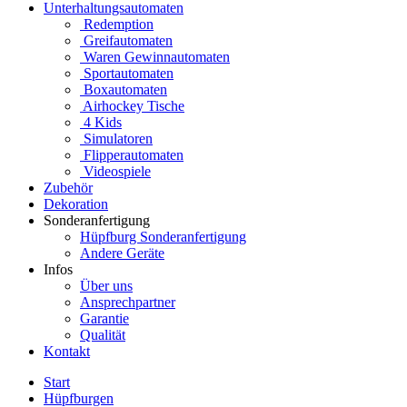
Unterhaltungsautomaten
Redemption
Greifautomaten
Waren Gewinnautomaten
Sportautomaten
Boxautomaten
Airhockey Tische
4 Kids
Simulatoren
Flipperautomaten
Videospiele
Zubehör
Dekoration
Sonderanfertigung
Hüpfburg Sonderanfertigung
Andere Geräte
Infos
Über uns
Ansprechpartner
Garantie
Qualität
Kontakt
Start
Hüpfburgen