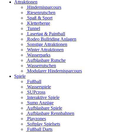
Attraktionen
Hindernisparcours
Riesenrutschen
Spaß & Sport
Kletterberge
Tunnel
Lasertag & Paintball
Rodeo Bullriding Anlagen
Sonstige Attraktionen
Winter Attraktionen
Wasserparks
Aufblasbare Rutsche
Wasserrutschen
Modularer Hindernisparcours
Spiele
Fußball
Wasserspiele
SUPcross
Interaktive Spiele
Sumo Anzüge
Aufblasbare Spiele
Aufblasbare Rennbahnen
Playzones
Softplay Spielsets
Fußball Darts