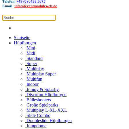
Telefon:
+49 (0) 6438 5675
Email:
info(a)eventmodulewelt.de
Startseite
Hüpfburgen
Mini
Midi
Standard
Super
Multiplay
Multiplay Super
Multifun
Indoor
Jumpy & Splashy
Discofun Hüpfburgen
Bälleshooters
Große Spielparks
Multiplay L-XL-XXL
Slide Combo
Doubleslide Hüpfburgen
Jumpdome