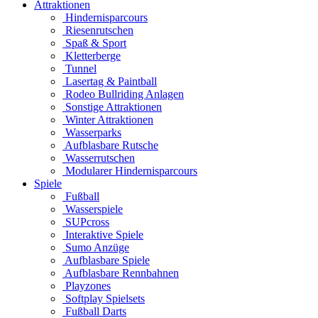
Attraktionen
Hindernisparcours
Riesenrutschen
Spaß & Sport
Kletterberge
Tunnel
Lasertag & Paintball
Rodeo Bullriding Anlagen
Sonstige Attraktionen
Winter Attraktionen
Wasserparks
Aufblasbare Rutsche
Wasserrutschen
Modularer Hindernisparcours
Spiele
Fußball
Wasserspiele
SUPcross
Interaktive Spiele
Sumo Anzüge
Aufblasbare Spiele
Aufblasbare Rennbahnen
Playzones
Softplay Spielsets
Fußball Darts