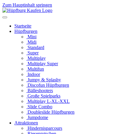
Zum Hauptinhalt springen
Startseite
Hüpfburgen
Mini
Midi
Standard
Super
Multiplay
Multiplay Super
Multifun
Indoor
Jumpy & Splashy
Discofun Hüpfburgen
Bälleshooters
Große Spielparks
Multiplay L-XL-XXL
Slide Combo
Doubleslide Hüpfburgen
Jumpdome
Attraktionen
Hindernisparcours
Riesenrutschen