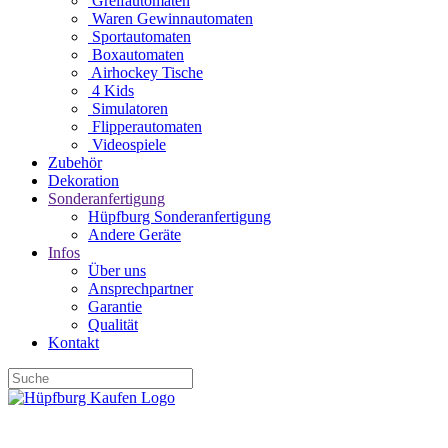
Greifautomaten
Waren Gewinnautomaten
Sportautomaten
Boxautomaten
Airhockey Tische
4 Kids
Simulatoren
Flipperautomaten
Videospiele
Zubehör
Dekoration
Sonderanfertigung
Hüpfburg Sonderanfertigung
Andere Geräte
Infos
Über uns
Ansprechpartner
Garantie
Qualität
Kontakt