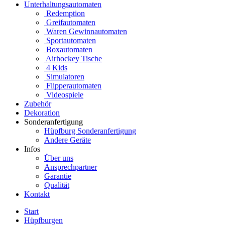
Unterhaltungsautomaten
Redemption
Greifautomaten
Waren Gewinnautomaten
Sportautomaten
Boxautomaten
Airhockey Tische
4 Kids
Simulatoren
Flipperautomaten
Videospiele
Zubehör
Dekoration
Sonderanfertigung
Hüpfburg Sonderanfertigung
Andere Geräte
Infos
Über uns
Ansprechpartner
Garantie
Qualität
Kontakt
Start
Hüpfburgen