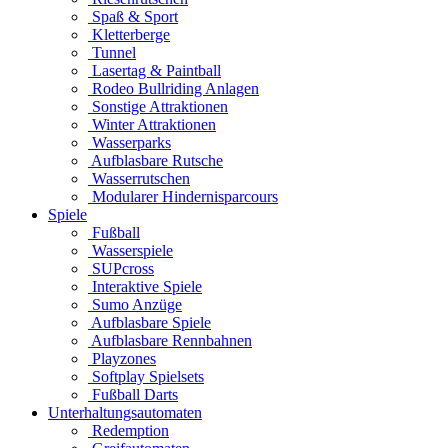
Spaß & Sport
Kletterberge
Tunnel
Lasertag & Paintball
Rodeo Bullriding Anlagen
Sonstige Attraktionen
Winter Attraktionen
Wasserparks
Aufblasbare Rutsche
Wasserrutschen
Modularer Hindernisparcours
Spiele
Fußball
Wasserspiele
SUPcross
Interaktive Spiele
Sumo Anzüge
Aufblasbare Spiele
Aufblasbare Rennbahnen
Playzones
Softplay Spielsets
Fußball Darts
Unterhaltungsautomaten
Redemption