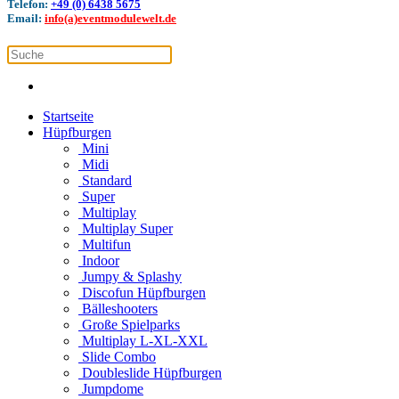
Telefon:
+49 (0) 6438 5675
Email:
info(a)eventmodulewelt.de
Startseite
Hüpfburgen
Mini
Midi
Standard
Super
Multiplay
Multiplay Super
Multifun
Indoor
Jumpy & Splashy
Discofun Hüpfburgen
Bälleshooters
Große Spielparks
Multiplay L-XL-XXL
Slide Combo
Doubleslide Hüpfburgen
Jumpdome