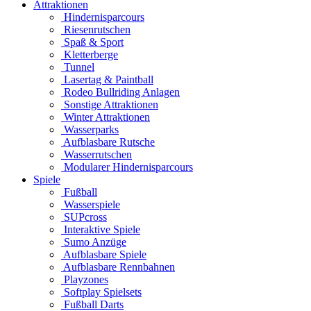
Attraktionen
Hindernisparcours
Riesenrutschen
Spaß & Sport
Kletterberge
Tunnel
Lasertag & Paintball
Rodeo Bullriding Anlagen
Sonstige Attraktionen
Winter Attraktionen
Wasserparks
Aufblasbare Rutsche
Wasserrutschen
Modularer Hindernisparcours
Spiele
Fußball
Wasserspiele
SUPcross
Interaktive Spiele
Sumo Anzüge
Aufblasbare Spiele
Aufblasbare Rennbahnen
Playzones
Softplay Spielsets
Fußball Darts