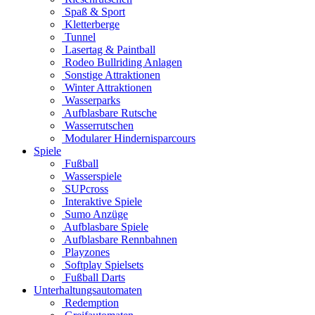
Spaß & Sport
Kletterberge
Tunnel
Lasertag & Paintball
Rodeo Bullriding Anlagen
Sonstige Attraktionen
Winter Attraktionen
Wasserparks
Aufblasbare Rutsche
Wasserrutschen
Modularer Hindernisparcours
Spiele
Fußball
Wasserspiele
SUPcross
Interaktive Spiele
Sumo Anzüge
Aufblasbare Spiele
Aufblasbare Rennbahnen
Playzones
Softplay Spielsets
Fußball Darts
Unterhaltungsautomaten
Redemption