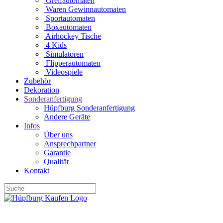
Greifautomaten
Waren Gewinnautomaten
Sportautomaten
Boxautomaten
Airhockey Tische
4 Kids
Simulatoren
Flipperautomaten
Videospiele
Zubehör
Dekoration
Sonderanfertigung
Hüpfburg Sonderanfertigung
Andere Geräte
Infos
Über uns
Ansprechpartner
Garantie
Qualität
Kontakt