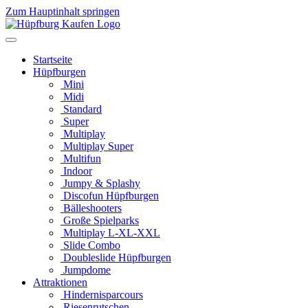
Zum Hauptinhalt springen
Startseite
Hüpfburgen
Mini
Midi
Standard
Super
Multiplay
Multiplay Super
Multifun
Indoor
Jumpy & Splashy
Discofun Hüpfburgen
Bälleshooters
Große Spielparks
Multiplay L-XL-XXL
Slide Combo
Doubleslide Hüpfburgen
Jumpdome
Attraktionen
Hindernisparcours
Riesenrutschen