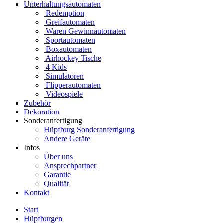
Unterhaltungsautomaten
Redemption
Greifautomaten
Waren Gewinnautomaten
Sportautomaten
Boxautomaten
Airhockey Tische
4 Kids
Simulatoren
Flipperautomaten
Videospiele
Zubehör
Dekoration
Sonderanfertigung
Hüpfburg Sonderanfertigung
Andere Geräte
Infos
Über uns
Ansprechpartner
Garantie
Qualität
Kontakt
Start
Hüpfburgen