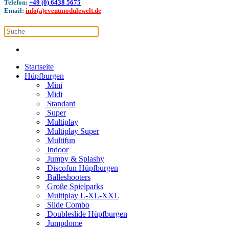
Telefon:
+49 (0) 6438 5675
Email:
info(a)eventmodulewelt.de
Startseite
Hüpfburgen
Mini
Midi
Standard
Super
Multiplay
Multiplay Super
Multifun
Indoor
Jumpy & Splashy
Discofun Hüpfburgen
Bälleshooters
Große Spielparks
Multiplay L-XL-XXL
Slide Combo
Doubleslide Hüpfburgen
Jumpdome