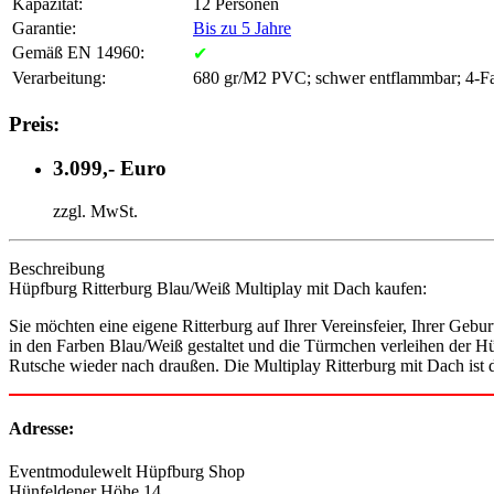
Kapazität:
12 Personen
Garantie:
Bis zu 5 Jahre
Gemäß EN 14960:
✔
Verarbeitung:
680 gr/M2 PVC; schwer entflammbar; 4-Fa
Preis:
3.099,- Euro
zzgl. MwSt.
Beschreibung
Hüpfburg Ritterburg Blau/Weiß Multiplay mit Dach kaufen:
Sie möchten eine eigene Ritterburg auf Ihrer Vereinsfeier, Ihrer Gebu
in den Farben Blau/Weiß gestaltet und die Türmchen verleihen der Hü
Rutsche wieder nach draußen. Die Multiplay Ritterburg mit Dach ist 
Adresse:
Eventmodulewelt Hüpfburg Shop
Hünfeldener Höhe 14