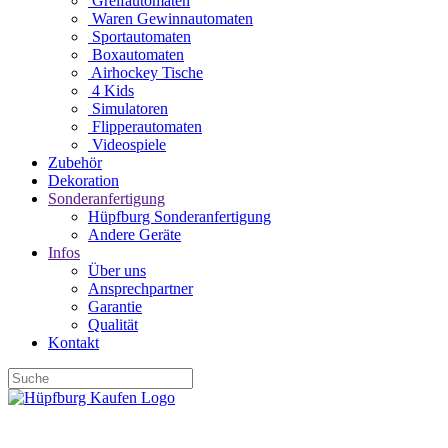
Greifautomaten
Waren Gewinnautomaten
Sportautomaten
Boxautomaten
Airhockey Tische
4 Kids
Simulatoren
Flipperautomaten
Videospiele
Zubehör
Dekoration
Sonderanfertigung
Hüpfburg Sonderanfertigung
Andere Geräte
Infos
Über uns
Ansprechpartner
Garantie
Qualität
Kontakt