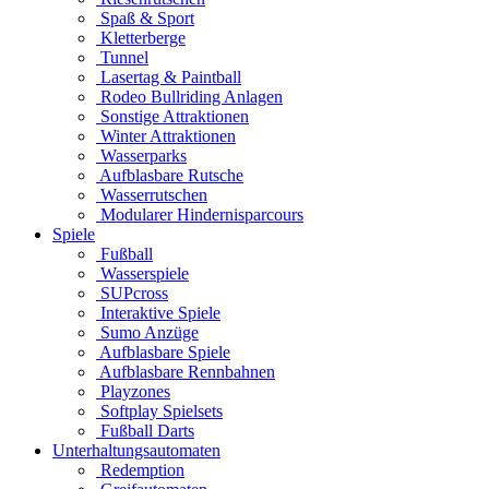
Spaß & Sport
Kletterberge
Tunnel
Lasertag & Paintball
Rodeo Bullriding Anlagen
Sonstige Attraktionen
Winter Attraktionen
Wasserparks
Aufblasbare Rutsche
Wasserrutschen
Modularer Hindernisparcours
Spiele
Fußball
Wasserspiele
SUPcross
Interaktive Spiele
Sumo Anzüge
Aufblasbare Spiele
Aufblasbare Rennbahnen
Playzones
Softplay Spielsets
Fußball Darts
Unterhaltungsautomaten
Redemption