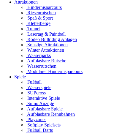
Attraktionen
Hindernisparcours
Riesenrutschen
Spaß & Sport
Kletterberge
Tunnel
Lasertag & Paintball
Rodeo Bullriding Anlagen
Sonstige Attraktionen
Winter Attraktionen
Wasserparks
Aufblasbare Rutsche
Wasserrutschen
Modularer Hindernisparcours
Spiele
Fußball
Wasserspiele
SUPcross
Interaktive Spiele
Sumo Anzüge
Aufblasbare Spiele
Aufblasbare Rennbahnen
Playzones
Softplay Spielsets
Fußball Darts