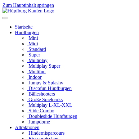
Zum Hauptinhalt springen
Startseite
Hüpfburgen
Mini
Midi
Standard
Super
Multiplay
Multiplay Super
Multifun
Indoor
Jumpy & Splashy
Discofun Hüpfburgen
Bälleshooters
Große Spielparks
Multiplay L-XL-XXL
Slide Combo
Doubleslide Hüpfburgen
Jumpdome
Attraktionen
Hindernisparcours
Riesenrutschen