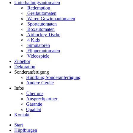
Unterhaltungsautomaten
Redemption
Greifautomaten
Waren Gewinnautomaten
Sportautomaten
Boxautomaten
Airhockey Tische
4 Kids
Simulatoren
Flipperautomaten
Videospiele
Zubehör
Dekoration
Sonderanfertigung
Hüpfburg Sonderanfertigung
Andere Geräte
Infos
Über uns
Ansprechpartner
Garantie
Qualität
Kontakt
Start
Hüpfburgen