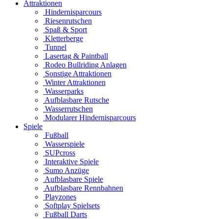
Attraktionen
Hindernisparcours
Riesenrutschen
Spaß & Sport
Kletterberge
Tunnel
Lasertag & Paintball
Rodeo Bullriding Anlagen
Sonstige Attraktionen
Winter Attraktionen
Wasserparks
Aufblasbare Rutsche
Wasserrutschen
Modularer Hindernisparcours
Spiele
Fußball
Wasserspiele
SUPcross
Interaktive Spiele
Sumo Anzüge
Aufblasbare Spiele
Aufblasbare Rennbahnen
Playzones
Softplay Spielsets
Fußball Darts