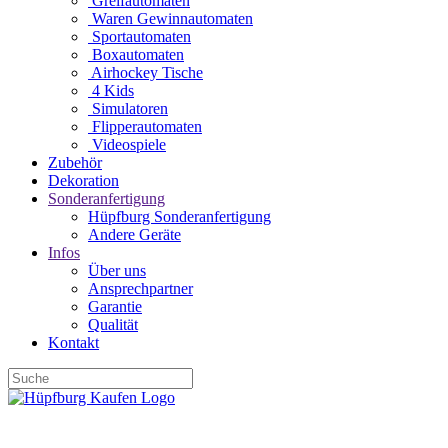
Greifautomaten
Waren Gewinnautomaten
Sportautomaten
Boxautomaten
Airhockey Tische
4 Kids
Simulatoren
Flipperautomaten
Videospiele
Zubehör
Dekoration
Sonderanfertigung
Hüpfburg Sonderanfertigung
Andere Geräte
Infos
Über uns
Ansprechpartner
Garantie
Qualität
Kontakt