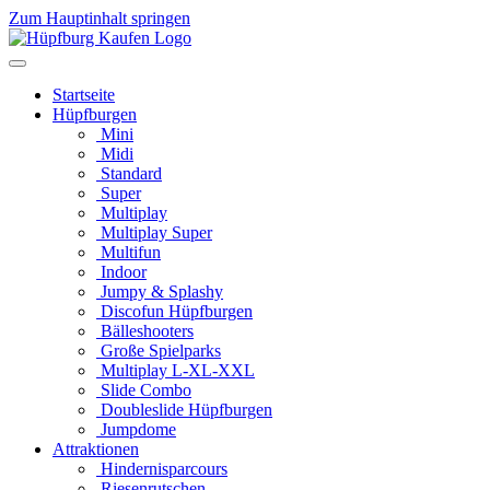
Zum Hauptinhalt springen
Startseite
Hüpfburgen
Mini
Midi
Standard
Super
Multiplay
Multiplay Super
Multifun
Indoor
Jumpy & Splashy
Discofun Hüpfburgen
Bälleshooters
Große Spielparks
Multiplay L-XL-XXL
Slide Combo
Doubleslide Hüpfburgen
Jumpdome
Attraktionen
Hindernisparcours
Riesenrutschen