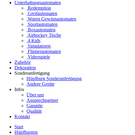
Unterhaltungsautomaten
Redemption
Greifautomaten
Waren Gewinnautomaten
Sportautomaten
Boxautomaten
Airhockey Tische
4 Kids
Simulatoren
Flipperautomaten
Videospiele
Zubehör
Dekoration
Sonderanfertigung
Hüpfburg Sonderanfertigung
Andere Geräte
Infos
Über uns
Ansprechpartner
Garantie
Qualität
Kontakt
Start
Hüpfburgen