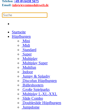
Telefon:
+49 (0) 6438 5675
Email:
info(a)eventmodulewelt.de
Startseite
Hüpfburgen
Mini
Midi
Standard
Super
Multiplay
Multiplay Super
Multifun
Indoor
Jumpy & Splashy
Discofun Hüpfburgen
Bälleshooters
Große Spielparks
Multiplay L-XL-XXL
Slide Combo
Doubleslide Hüpfburgen
Jumpdome