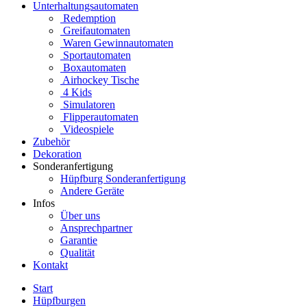
Unterhaltungsautomaten
Redemption
Greifautomaten
Waren Gewinnautomaten
Sportautomaten
Boxautomaten
Airhockey Tische
4 Kids
Simulatoren
Flipperautomaten
Videospiele
Zubehör
Dekoration
Sonderanfertigung
Hüpfburg Sonderanfertigung
Andere Geräte
Infos
Über uns
Ansprechpartner
Garantie
Qualität
Kontakt
Start
Hüpfburgen