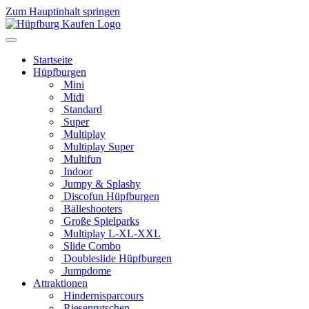
Zum Hauptinhalt springen
Startseite
Hüpfburgen
Mini
Midi
Standard
Super
Multiplay
Multiplay Super
Multifun
Indoor
Jumpy & Splashy
Discofun Hüpfburgen
Bälleshooters
Große Spielparks
Multiplay L-XL-XXL
Slide Combo
Doubleslide Hüpfburgen
Jumpdome
Attraktionen
Hindernisparcours
Riesenrutschen