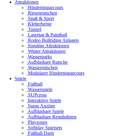
Attraktionen
Hindernisparcours
Riesenrutschen
Spaß & Sport
Kletterberge
Tunnel
Lasertag & Paintball
Rodeo Bullriding Anlagen
Sonstige Attraktionen
Winter Attraktionen
Wasserparks
Aufblasbare Rutsche
Wasserrutschen
Modularer Hindernisparcours
Spiele
Fußball
Wasserspiele
SUPcross
Interaktive Spiele
Sumo Anzüge
Aufblasbare Spiele
Aufblasbare Rennbahnen
Playzones
Softplay Spielsets
Fußball Darts