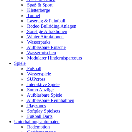
Spaß & Sport
Kletterberge
Tunnel
Lasertag & Paintball
Rodeo Bullriding Anlagen
Sonstige Attraktionen
Winter Attraktionen
Wasserparks
Aufblasbare Rutsche
Wasserrutschen
Modularer Hindernisparcours
Spiele
Fußball
Wasserspiele
SUPcross
Interaktive Spiele
Sumo Anzüge
Aufblasbare Spiele
Aufblasbare Rennbahnen
Playzones
Softplay Spielsets
Fußball Darts
Unterhaltungsautomaten
Redemption