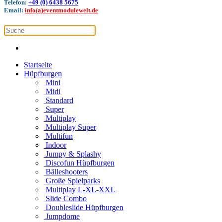
Telefon:
+49 (0) 6438 5675
Email:
info(a)eventmodulewelt.de
Startseite
Hüpfburgen
Mini
Midi
Standard
Super
Multiplay
Multiplay Super
Multifun
Indoor
Jumpy & Splashy
Discofun Hüpfburgen
Bälleshooters
Große Spielparks
Multiplay L-XL-XXL
Slide Combo
Doubleslide Hüpfburgen
Jumpdome