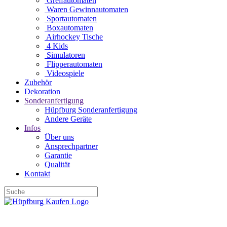
Greifautomaten
Waren Gewinnautomaten
Sportautomaten
Boxautomaten
Airhockey Tische
4 Kids
Simulatoren
Flipperautomaten
Videospiele
Zubehör
Dekoration
Sonderanfertigung
Hüpfburg Sonderanfertigung
Andere Geräte
Infos
Über uns
Ansprechpartner
Garantie
Qualität
Kontakt