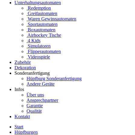
Unterhaltungsautomaten
Redemption
Greifautomaten
Waren Gewinnautomaten
Sportautomaten
Boxautomaten
Airhockey Tische
4 Kids
Simulatoren
Flipperautomaten
Videospiele
Zubehör
Dekoration
Sonderanfertigung
Hüpfburg Sonderanfertigung
Andere Geräte
Infos
Über uns
Ansprechpartner
Garantie
Qualität
Kontakt
Start
Hüpfburgen