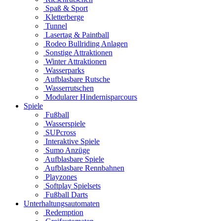
Spaß & Sport
Kletterberge
Tunnel
Lasertag & Paintball
Rodeo Bullriding Anlagen
Sonstige Attraktionen
Winter Attraktionen
Wasserparks
Aufblasbare Rutsche
Wasserrutschen
Modularer Hindernisparcours
Spiele
Fußball
Wasserspiele
SUPcross
Interaktive Spiele
Sumo Anzüge
Aufblasbare Spiele
Aufblasbare Rennbahnen
Playzones
Softplay Spielsets
Fußball Darts
Unterhaltungsautomaten
Redemption