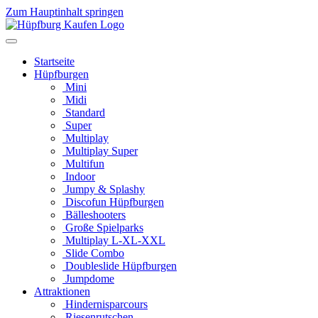
Zum Hauptinhalt springen
Startseite
Hüpfburgen
Mini
Midi
Standard
Super
Multiplay
Multiplay Super
Multifun
Indoor
Jumpy & Splashy
Discofun Hüpfburgen
Bälleshooters
Große Spielparks
Multiplay L-XL-XXL
Slide Combo
Doubleslide Hüpfburgen
Jumpdome
Attraktionen
Hindernisparcours
Riesenrutschen