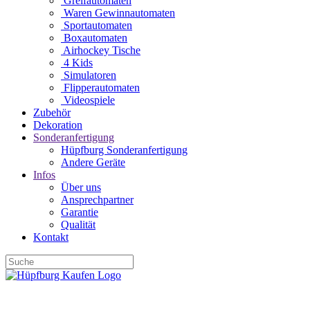
Greifautomaten
Waren Gewinnautomaten
Sportautomaten
Boxautomaten
Airhockey Tische
4 Kids
Simulatoren
Flipperautomaten
Videospiele
Zubehör
Dekoration
Sonderanfertigung
Hüpfburg Sonderanfertigung
Andere Geräte
Infos
Über uns
Ansprechpartner
Garantie
Qualität
Kontakt