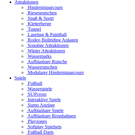
Attraktionen
Hindernisparcours
Riesenrutschen
Spaß & Sport
Kletterberge
Tunnel
Lasertag & Paintball
Rodeo Bullriding Anlagen
Sonstige Attraktionen
Winter Attraktionen
Wasserparks
Aufblasbare Rutsche
Wasserrutschen
Modularer Hindernisparcours
Spiele
Fußball
Wasserspiele
SUPcross
Interaktive Spiele
Sumo Anzüge
Aufblasbare Spiele
Aufblasbare Rennbahnen
Playzones
Softplay Spielsets
Fußball Darts