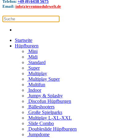
Telefon:
+49 (0) 6438 5675
Email:
info(a)eventmodulewelt.de
Startseite
Hüpfburgen
Mini
Midi
Standard
Super
Multiplay
Multiplay Super
Multifun
Indoor
Jumpy & Splashy
Discofun Hüpfburgen
Bälleshooters
Große Spielparks
Multiplay L-XL-XXL
Slide Combo
Doubleslide Hüpfburgen
Jumpdome