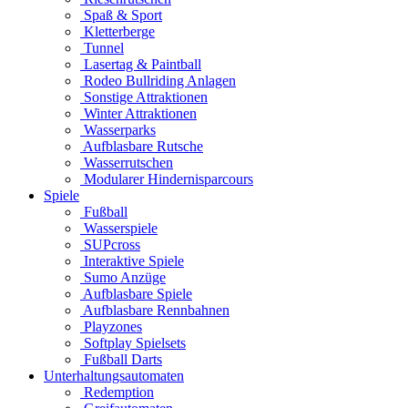
Spaß & Sport
Kletterberge
Tunnel
Lasertag & Paintball
Rodeo Bullriding Anlagen
Sonstige Attraktionen
Winter Attraktionen
Wasserparks
Aufblasbare Rutsche
Wasserrutschen
Modularer Hindernisparcours
Spiele
Fußball
Wasserspiele
SUPcross
Interaktive Spiele
Sumo Anzüge
Aufblasbare Spiele
Aufblasbare Rennbahnen
Playzones
Softplay Spielsets
Fußball Darts
Unterhaltungsautomaten
Redemption