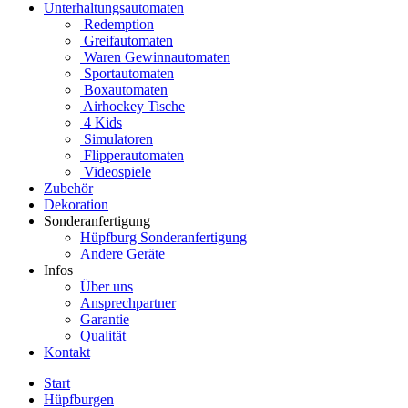
Unterhaltungsautomaten
Redemption
Greifautomaten
Waren Gewinnautomaten
Sportautomaten
Boxautomaten
Airhockey Tische
4 Kids
Simulatoren
Flipperautomaten
Videospiele
Zubehör
Dekoration
Sonderanfertigung
Hüpfburg Sonderanfertigung
Andere Geräte
Infos
Über uns
Ansprechpartner
Garantie
Qualität
Kontakt
Start
Hüpfburgen