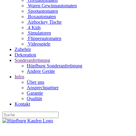
Greifautomaten
Waren Gewinnautomaten
Sportautomaten
Boxautomaten
Airhockey Tische
4 Kids
Simulatoren
Flipperautomaten
Videospiele
Zubehör
Dekoration
Sonderanfertigung
Hüpfburg Sonderanfertigung
Andere Geräte
Infos
Über uns
Ansprechpartner
Garantie
Qualität
Kontakt