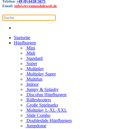
Telefon:
+49 (0) 6438 5675
Email:
info(a)eventmodulewelt.de
Startseite
Hüpfburgen
Mini
Midi
Standard
Super
Multiplay
Multiplay Super
Multifun
Indoor
Jumpy & Splashy
Discofun Hüpfburgen
Bälleshooters
Große Spielparks
Multiplay L-XL-XXL
Slide Combo
Doubleslide Hüpfburgen
Jumpdome