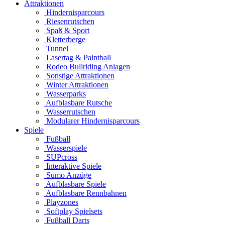
Attraktionen
Hindernisparcours
Riesenrutschen
Spaß & Sport
Kletterberge
Tunnel
Lasertag & Paintball
Rodeo Bullriding Anlagen
Sonstige Attraktionen
Winter Attraktionen
Wasserparks
Aufblasbare Rutsche
Wasserrutschen
Modularer Hindernisparcours
Spiele
Fußball
Wasserspiele
SUPcross
Interaktive Spiele
Sumo Anzüge
Aufblasbare Spiele
Aufblasbare Rennbahnen
Playzones
Softplay Spielsets
Fußball Darts