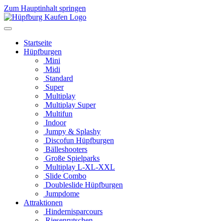
Zum Hauptinhalt springen
Startseite
Hüpfburgen
Mini
Midi
Standard
Super
Multiplay
Multiplay Super
Multifun
Indoor
Jumpy & Splashy
Discofun Hüpfburgen
Bälleshooters
Große Spielparks
Multiplay L-XL-XXL
Slide Combo
Doubleslide Hüpfburgen
Jumpdome
Attraktionen
Hindernisparcours
Riesenrutschen