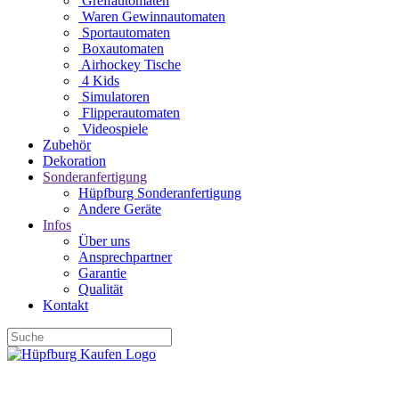
Greifautomaten
Waren Gewinnautomaten
Sportautomaten
Boxautomaten
Airhockey Tische
4 Kids
Simulatoren
Flipperautomaten
Videospiele
Zubehör
Dekoration
Sonderanfertigung
Hüpfburg Sonderanfertigung
Andere Geräte
Infos
Über uns
Ansprechpartner
Garantie
Qualität
Kontakt