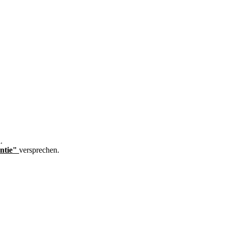
.
ntie"
versprechen.