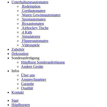
Unterhaltungsautomaten
Redemption
Greifautomaten
Waren Gewinnautomaten
Sportautomaten
Boxautomaten
Airhockey Tische
4 Kids
Simulatoren
Flipperautomaten
Videospiele
Zubehör
Dekoration
Sonderanfertigung
Hüpfburg Sonderanfertigung
Andere Geräte
Infos
Über uns
Ansprechpartner
Garantie
Qualität
Kontakt
Start
Hüpfburgen