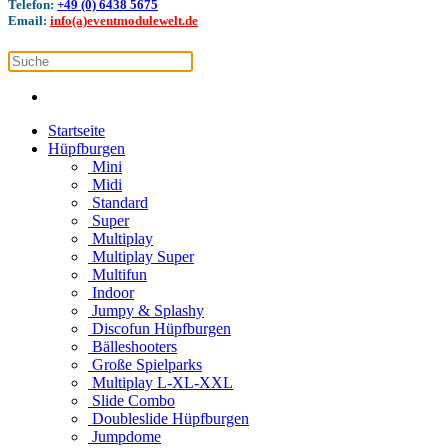
Telefon:
+49 (0) 6438 5675
Email:
info(a)eventmodulewelt.de
Startseite
Hüpfburgen
Mini
Midi
Standard
Super
Multiplay
Multiplay Super
Multifun
Indoor
Jumpy & Splashy
Discofun Hüpfburgen
Bälleshooters
Große Spielparks
Multiplay L-XL-XXL
Slide Combo
Doubleslide Hüpfburgen
Jumpdome