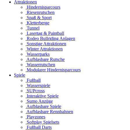
Attraktionen
Hindernisparcours
Riesenrutschen
Spaß & Sport
Kletterberge
Tunnel
Lasertag & Paintball
Rodeo Bullriding Anlagen
Sonstige Attraktionen
Winter Attraktionen
Wasserparks
Aufblasbare Rutsche
Wasserrutschen
Modularer Hindernisparcours
Spiele
Fußball
Wasserspiele
SUPcross
Interaktive Spiele
Sumo Anzüge
Aufblasbare Spiele
Aufblasbare Rennbahnen
Playzones
Softplay Spielsets
Fußball Darts