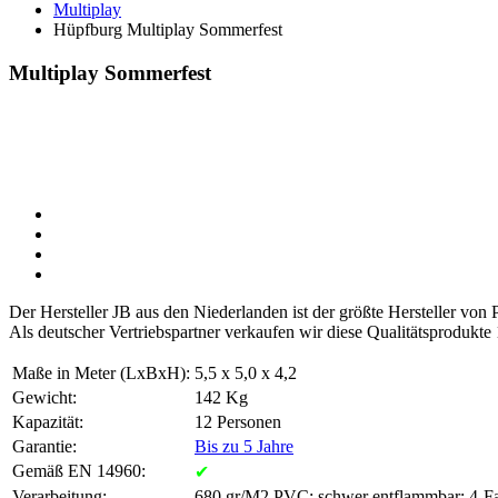
Multiplay
Hüpfburg Multiplay Sommerfest
Multiplay Sommerfest
Der Hersteller JB aus den Niederlanden ist der größte Hersteller vo
Als deutscher Vertriebspartner verkaufen wir diese Qualitätsprodukte
Maße in Meter (LxBxH):
5,5 x 5,0 x 4,2
Gewicht:
142 Kg
Kapazität:
12 Personen
Garantie:
Bis zu 5 Jahre
Gemäß EN 14960:
✔
Verarbeitung:
680 gr/M2 PVC; schwer entflammbar; 4-Fa