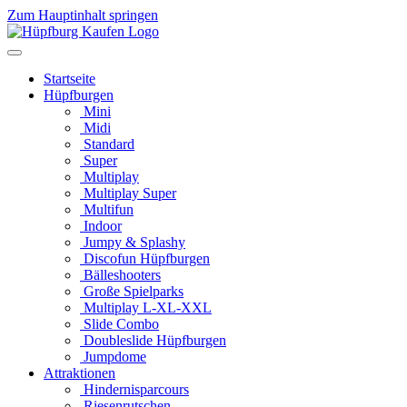
Zum Hauptinhalt springen
Startseite
Hüpfburgen
Mini
Midi
Standard
Super
Multiplay
Multiplay Super
Multifun
Indoor
Jumpy & Splashy
Discofun Hüpfburgen
Bälleshooters
Große Spielparks
Multiplay L-XL-XXL
Slide Combo
Doubleslide Hüpfburgen
Jumpdome
Attraktionen
Hindernisparcours
Riesenrutschen