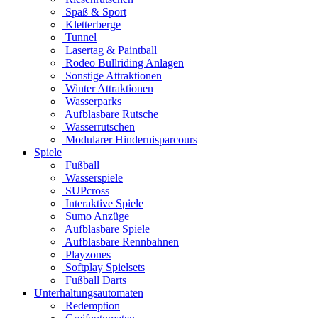
Spaß & Sport
Kletterberge
Tunnel
Lasertag & Paintball
Rodeo Bullriding Anlagen
Sonstige Attraktionen
Winter Attraktionen
Wasserparks
Aufblasbare Rutsche
Wasserrutschen
Modularer Hindernisparcours
Spiele
Fußball
Wasserspiele
SUPcross
Interaktive Spiele
Sumo Anzüge
Aufblasbare Spiele
Aufblasbare Rennbahnen
Playzones
Softplay Spielsets
Fußball Darts
Unterhaltungsautomaten
Redemption