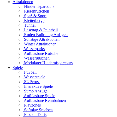
Attraktionen
Hindernisparcours
Riesenrutschen
Spaß & Sport
Kletterberge
Tunnel
Lasertag & Paintball
Rodeo Bullriding Anlagen
Sonstige Attraktionen
Winter Attraktionen
Wasserparks
Aufblasbare Rutsche
Wasserrutschen
Modularer Hindernisparcours
Spiele
Fußball
Wasserspiele
SUPcross
Interaktive Spiele
Sumo Anzüge
Aufblasbare Spiele
Aufblasbare Rennbahnen
Playzones
Softplay Spielsets
Fußball Darts