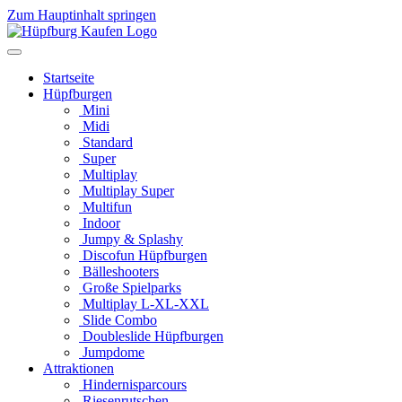
Zum Hauptinhalt springen
Startseite
Hüpfburgen
Mini
Midi
Standard
Super
Multiplay
Multiplay Super
Multifun
Indoor
Jumpy & Splashy
Discofun Hüpfburgen
Bälleshooters
Große Spielparks
Multiplay L-XL-XXL
Slide Combo
Doubleslide Hüpfburgen
Jumpdome
Attraktionen
Hindernisparcours
Riesenrutschen