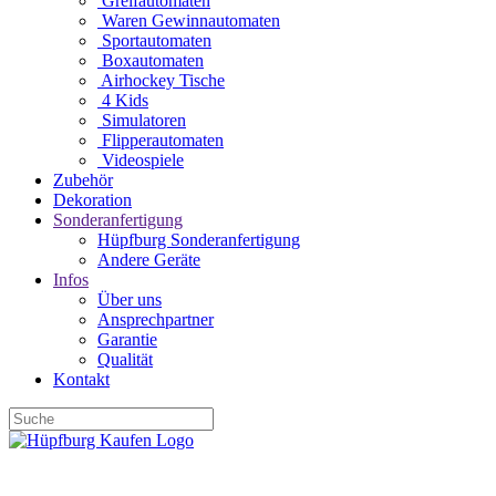
Greifautomaten
Waren Gewinnautomaten
Sportautomaten
Boxautomaten
Airhockey Tische
4 Kids
Simulatoren
Flipperautomaten
Videospiele
Zubehör
Dekoration
Sonderanfertigung
Hüpfburg Sonderanfertigung
Andere Geräte
Infos
Über uns
Ansprechpartner
Garantie
Qualität
Kontakt