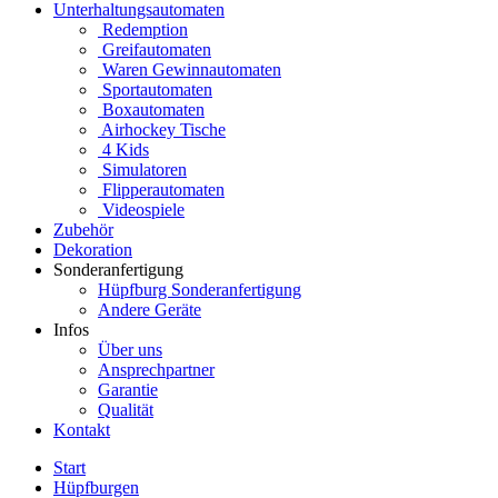
Unterhaltungsautomaten
Redemption
Greifautomaten
Waren Gewinnautomaten
Sportautomaten
Boxautomaten
Airhockey Tische
4 Kids
Simulatoren
Flipperautomaten
Videospiele
Zubehör
Dekoration
Sonderanfertigung
Hüpfburg Sonderanfertigung
Andere Geräte
Infos
Über uns
Ansprechpartner
Garantie
Qualität
Kontakt
Start
Hüpfburgen