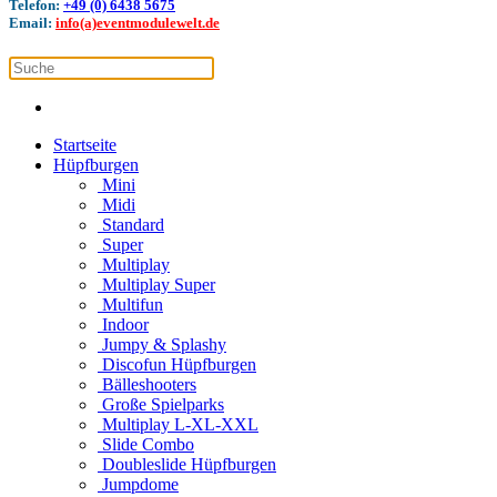
Telefon:
+49 (0) 6438 5675
Email:
info(a)eventmodulewelt.de
Startseite
Hüpfburgen
Mini
Midi
Standard
Super
Multiplay
Multiplay Super
Multifun
Indoor
Jumpy & Splashy
Discofun Hüpfburgen
Bälleshooters
Große Spielparks
Multiplay L-XL-XXL
Slide Combo
Doubleslide Hüpfburgen
Jumpdome