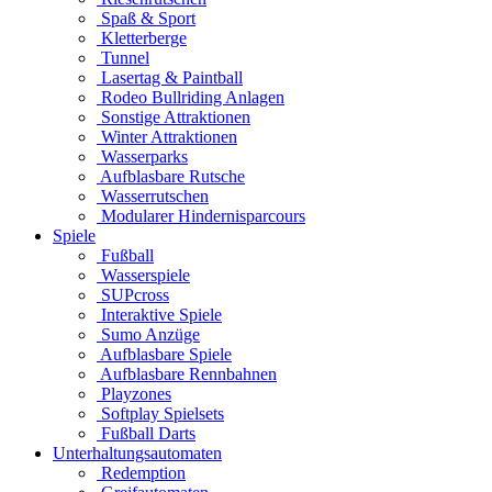
Spaß & Sport
Kletterberge
Tunnel
Lasertag & Paintball
Rodeo Bullriding Anlagen
Sonstige Attraktionen
Winter Attraktionen
Wasserparks
Aufblasbare Rutsche
Wasserrutschen
Modularer Hindernisparcours
Spiele
Fußball
Wasserspiele
SUPcross
Interaktive Spiele
Sumo Anzüge
Aufblasbare Spiele
Aufblasbare Rennbahnen
Playzones
Softplay Spielsets
Fußball Darts
Unterhaltungsautomaten
Redemption