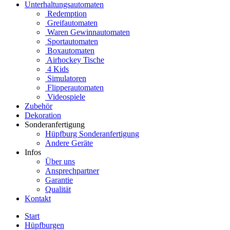
Unterhaltungsautomaten
Redemption
Greifautomaten
Waren Gewinnautomaten
Sportautomaten
Boxautomaten
Airhockey Tische
4 Kids
Simulatoren
Flipperautomaten
Videospiele
Zubehör
Dekoration
Sonderanfertigung
Hüpfburg Sonderanfertigung
Andere Geräte
Infos
Über uns
Ansprechpartner
Garantie
Qualität
Kontakt
Start
Hüpfburgen