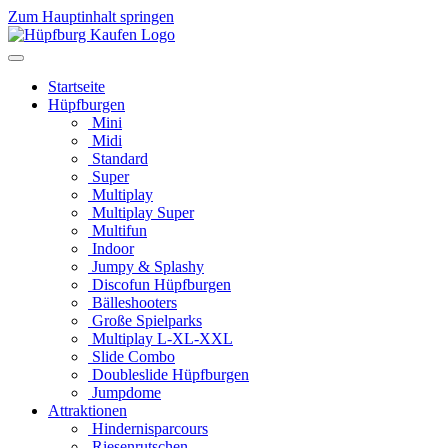
Zum Hauptinhalt springen
Startseite
Hüpfburgen
Mini
Midi
Standard
Super
Multiplay
Multiplay Super
Multifun
Indoor
Jumpy & Splashy
Discofun Hüpfburgen
Bälleshooters
Große Spielparks
Multiplay L-XL-XXL
Slide Combo
Doubleslide Hüpfburgen
Jumpdome
Attraktionen
Hindernisparcours
Riesenrutschen