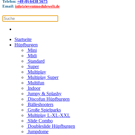
Telefon:
+49 (0) 6438 5675
Email:
info(a)eventmodulewelt.de
Startseite
Hüpfburgen
Mini
Midi
Standard
Super
Multiplay
Multiplay Super
Multifun
Indoor
Jumpy & Splashy
Discofun Hüpfburgen
Bälleshooters
Große Spielparks
Multiplay L-XL-XXL
Slide Combo
Doubleslide Hüpfburgen
Jumpdome