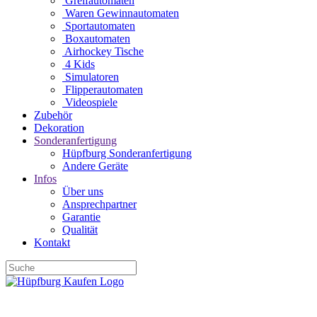
Greifautomaten
Waren Gewinnautomaten
Sportautomaten
Boxautomaten
Airhockey Tische
4 Kids
Simulatoren
Flipperautomaten
Videospiele
Zubehör
Dekoration
Sonderanfertigung
Hüpfburg Sonderanfertigung
Andere Geräte
Infos
Über uns
Ansprechpartner
Garantie
Qualität
Kontakt