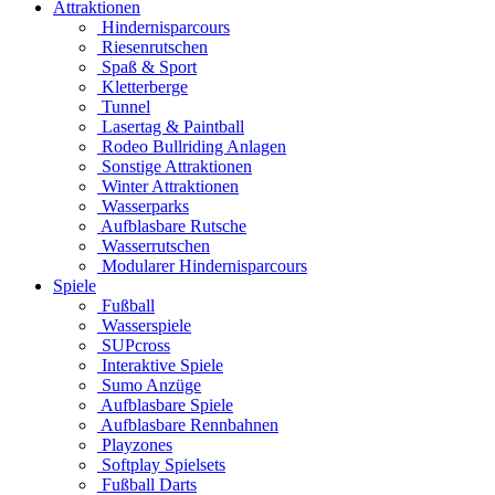
Attraktionen
Hindernisparcours
Riesenrutschen
Spaß & Sport
Kletterberge
Tunnel
Lasertag & Paintball
Rodeo Bullriding Anlagen
Sonstige Attraktionen
Winter Attraktionen
Wasserparks
Aufblasbare Rutsche
Wasserrutschen
Modularer Hindernisparcours
Spiele
Fußball
Wasserspiele
SUPcross
Interaktive Spiele
Sumo Anzüge
Aufblasbare Spiele
Aufblasbare Rennbahnen
Playzones
Softplay Spielsets
Fußball Darts