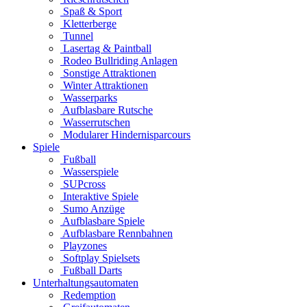
Spaß & Sport
Kletterberge
Tunnel
Lasertag & Paintball
Rodeo Bullriding Anlagen
Sonstige Attraktionen
Winter Attraktionen
Wasserparks
Aufblasbare Rutsche
Wasserrutschen
Modularer Hindernisparcours
Spiele
Fußball
Wasserspiele
SUPcross
Interaktive Spiele
Sumo Anzüge
Aufblasbare Spiele
Aufblasbare Rennbahnen
Playzones
Softplay Spielsets
Fußball Darts
Unterhaltungsautomaten
Redemption