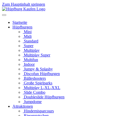
Zum Hauptinhalt springen
Startseite
Hüpfburgen
Mini
Midi
Standard
Super
Multiplay
Multiplay Super
Multifun
Indoor
Jumpy & Splashy
Discofun Hüpfburgen
Bälleshooters
Große Spielparks
Multiplay L-XL-XXL
Slide Combo
Doubleslide Hüpfburgen
Jumpdome
Attraktionen
Hindernisparcours
Riesenrutschen