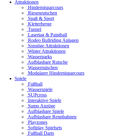
Attraktionen
Hindernisparcours
Riesenrutschen
Spaß & Sport
Kletterberge
Tunnel
Lasertag & Paintball
Rodeo Bullriding Anlagen
Sonstige Attraktionen
Winter Attraktionen
Wasserparks
Aufblasbare Rutsche
Wasserrutschen
Modularer Hindernisparcours
Spiele
Fußball
Wasserspiele
SUPcross
Interaktive Spiele
Sumo Anzüge
Aufblasbare Spiele
Aufblasbare Rennbahnen
Playzones
Softplay Spielsets
Fußball Darts