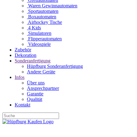
Greifautomaten
Waren Gewinnautomaten
Sportautomaten
Boxautomaten
Airhockey Tische
4 Kids
Simulatoren
Flipperautomaten
Videospiele
Zubehör
Dekoration
Sonderanfertigung
Hüpfburg Sonderanfertigung
Andere Geräte
Infos
Über uns
Ansprechpartner
Garantie
Qualität
Kontakt