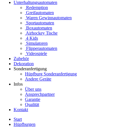
Unterhaltungsautomaten
Redemption
Greifautomaten
Waren Gewinnautomaten
Sportautomaten
Boxautomaten
Airhockey Tische
4 Kids
Simulatoren
Flipperautomaten
Videospiele
Zubehör
Dekoration
Sonderanfertigung
Hüpfburg Sonderanfertigung
Andere Geräte
Infos
Über uns
Ansprechpartner
Garantie
Qualität
Kontakt
Start
Hüpfburgen