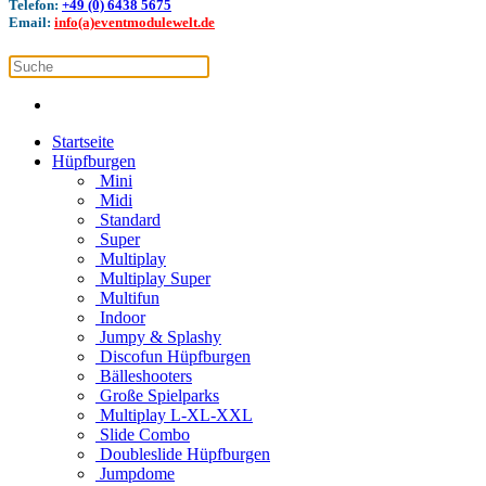
Telefon:
+49 (0) 6438 5675
Email:
info(a)eventmodulewelt.de
Startseite
Hüpfburgen
Mini
Midi
Standard
Super
Multiplay
Multiplay Super
Multifun
Indoor
Jumpy & Splashy
Discofun Hüpfburgen
Bälleshooters
Große Spielparks
Multiplay L-XL-XXL
Slide Combo
Doubleslide Hüpfburgen
Jumpdome