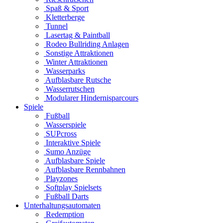
Spaß & Sport
Kletterberge
Tunnel
Lasertag & Paintball
Rodeo Bullriding Anlagen
Sonstige Attraktionen
Winter Attraktionen
Wasserparks
Aufblasbare Rutsche
Wasserrutschen
Modularer Hindernisparcours
Spiele
Fußball
Wasserspiele
SUPcross
Interaktive Spiele
Sumo Anzüge
Aufblasbare Spiele
Aufblasbare Rennbahnen
Playzones
Softplay Spielsets
Fußball Darts
Unterhaltungsautomaten
Redemption