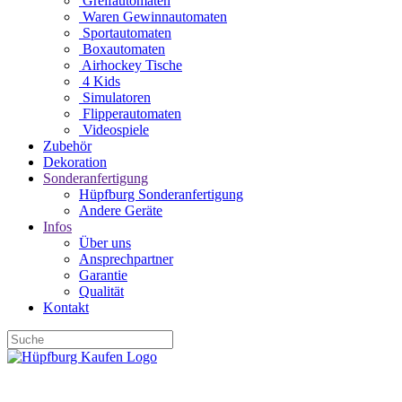
Greifautomaten
Waren Gewinnautomaten
Sportautomaten
Boxautomaten
Airhockey Tische
4 Kids
Simulatoren
Flipperautomaten
Videospiele
Zubehör
Dekoration
Sonderanfertigung
Hüpfburg Sonderanfertigung
Andere Geräte
Infos
Über uns
Ansprechpartner
Garantie
Qualität
Kontakt