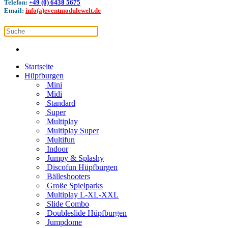
Telefon:
+49 (0) 6438 5675
Email:
info(a)eventmodulewelt.de
Startseite
Hüpfburgen
Mini
Midi
Standard
Super
Multiplay
Multiplay Super
Multifun
Indoor
Jumpy & Splashy
Discofun Hüpfburgen
Bälleshooters
Große Spielparks
Multiplay L-XL-XXL
Slide Combo
Doubleslide Hüpfburgen
Jumpdome