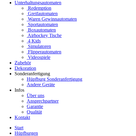
Unterhaltungsautomaten
Redemption
Greifautomaten
Waren Gewinnautomaten
Sportautomaten
Boxautomaten
Airhockey Tische
4 Kids
Simulatoren
Flipperautomaten
Videospiele
Zubehör
Dekoration
Sonderanfertigung
Hüpfburg Sonderanfertigung
Andere Geräte
Infos
Über uns
Ansprechpartner
Garantie
Qualität
Kontakt
Start
Hüpfburgen