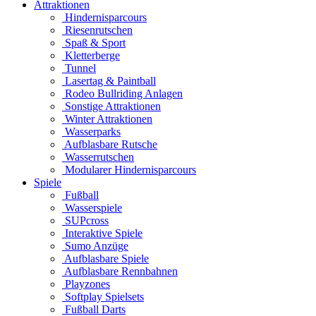
Attraktionen
Hindernisparcours
Riesenrutschen
Spaß & Sport
Kletterberge
Tunnel
Lasertag & Paintball
Rodeo Bullriding Anlagen
Sonstige Attraktionen
Winter Attraktionen
Wasserparks
Aufblasbare Rutsche
Wasserrutschen
Modularer Hindernisparcours
Spiele
Fußball
Wasserspiele
SUPcross
Interaktive Spiele
Sumo Anzüge
Aufblasbare Spiele
Aufblasbare Rennbahnen
Playzones
Softplay Spielsets
Fußball Darts