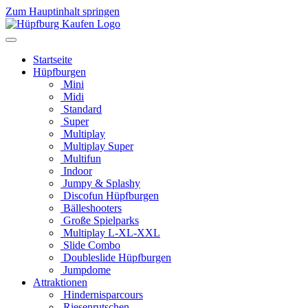
Zum Hauptinhalt springen
Startseite
Hüpfburgen
Mini
Midi
Standard
Super
Multiplay
Multiplay Super
Multifun
Indoor
Jumpy & Splashy
Discofun Hüpfburgen
Bälleshooters
Große Spielparks
Multiplay L-XL-XXL
Slide Combo
Doubleslide Hüpfburgen
Jumpdome
Attraktionen
Hindernisparcours
Riesenrutschen