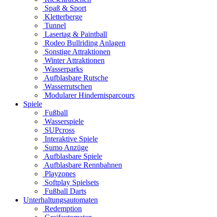
Spaß & Sport
Kletterberge
Tunnel
Lasertag & Paintball
Rodeo Bullriding Anlagen
Sonstige Attraktionen
Winter Attraktionen
Wasserparks
Aufblasbare Rutsche
Wasserrutschen
Modularer Hindernisparcours
Spiele
Fußball
Wasserspiele
SUPcross
Interaktive Spiele
Sumo Anzüge
Aufblasbare Spiele
Aufblasbare Rennbahnen
Playzones
Softplay Spielsets
Fußball Darts
Unterhaltungsautomaten
Redemption