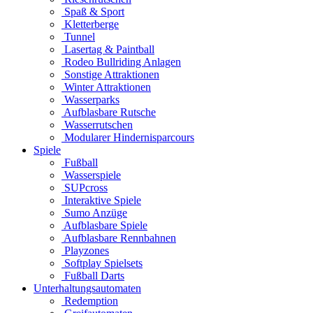
Spaß & Sport
Kletterberge
Tunnel
Lasertag & Paintball
Rodeo Bullriding Anlagen
Sonstige Attraktionen
Winter Attraktionen
Wasserparks
Aufblasbare Rutsche
Wasserrutschen
Modularer Hindernisparcours
Spiele
Fußball
Wasserspiele
SUPcross
Interaktive Spiele
Sumo Anzüge
Aufblasbare Spiele
Aufblasbare Rennbahnen
Playzones
Softplay Spielsets
Fußball Darts
Unterhaltungsautomaten
Redemption