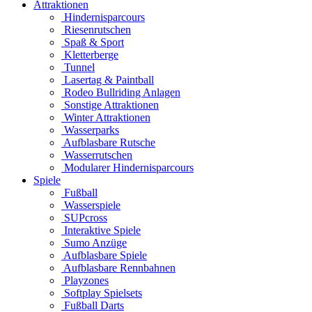
Attraktionen
Hindernisparcours
Riesenrutschen
Spaß & Sport
Kletterberge
Tunnel
Lasertag & Paintball
Rodeo Bullriding Anlagen
Sonstige Attraktionen
Winter Attraktionen
Wasserparks
Aufblasbare Rutsche
Wasserrutschen
Modularer Hindernisparcours
Spiele
Fußball
Wasserspiele
SUPcross
Interaktive Spiele
Sumo Anzüge
Aufblasbare Spiele
Aufblasbare Rennbahnen
Playzones
Softplay Spielsets
Fußball Darts