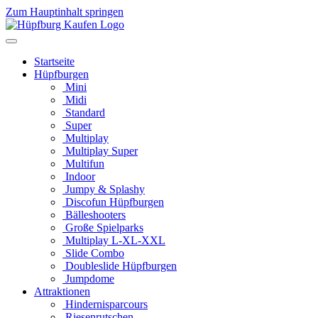
Zum Hauptinhalt springen
Startseite
Hüpfburgen
Mini
Midi
Standard
Super
Multiplay
Multiplay Super
Multifun
Indoor
Jumpy & Splashy
Discofun Hüpfburgen
Bälleshooters
Große Spielparks
Multiplay L-XL-XXL
Slide Combo
Doubleslide Hüpfburgen
Jumpdome
Attraktionen
Hindernisparcours
Riesenrutschen