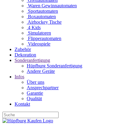
Greifautomaten
Waren Gewinnautomaten
Sportautomaten
Boxautomaten
Airhockey Tische
4 Kids
Simulatoren
Flipperautomaten
Videospiele
Zubehör
Dekoration
Sonderanfertigung
Hüpfburg Sonderanfertigung
Andere Geräte
Infos
Über uns
Ansprechpartner
Garantie
Qualität
Kontakt