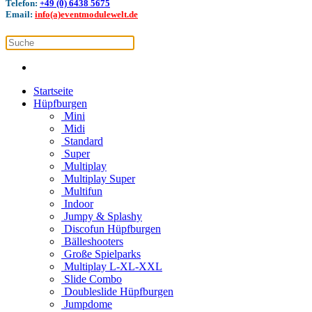
Telefon:
+49 (0) 6438 5675
Email:
info(a)eventmodulewelt.de
Startseite
Hüpfburgen
Mini
Midi
Standard
Super
Multiplay
Multiplay Super
Multifun
Indoor
Jumpy & Splashy
Discofun Hüpfburgen
Bälleshooters
Große Spielparks
Multiplay L-XL-XXL
Slide Combo
Doubleslide Hüpfburgen
Jumpdome