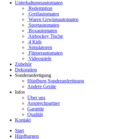
Unterhaltungsautomaten
Redemption
Greifautomaten
Waren Gewinnautomaten
Sportautomaten
Boxautomaten
Airhockey Tische
4 Kids
Simulatoren
Flipperautomaten
Videospiele
Zubehör
Dekoration
Sonderanfertigung
Hüpfburg Sonderanfertigung
Andere Geräte
Infos
Über uns
Ansprechpartner
Garantie
Qualität
Kontakt
Start
Hüpfburgen