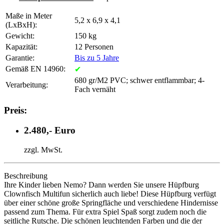
Maße in Meter
5,2 x 6,9 x 4,1
(LxBxH):
Gewicht:
150 kg
Kapazität:
12 Personen
Garantie:
Bis zu 5 Jahre
Gemäß EN 14960:
✔
680 gr/M2 PVC; schwer entflammbar; 4-
Verarbeitung:
Fach vernäht
Preis:
2.480,- Euro
zzgl. MwSt.
Beschreibung
Ihre Kinder lieben Nemo? Dann werden Sie unsere Hüpfburg
Clownfisch Multifun sicherlich auch liebe! Diese Hüpfburg verfügt
über einer schöne große Springfläche und verschiedene Hindernisse
passend zum Thema. Für extra Spiel Spaß sorgt zudem noch die
seitliche Rutsche. Die schönen leuchtenden Farben und die der