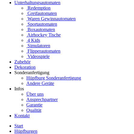
Unterhaltungsautomaten
Redemption
Greifautomaten
Waren Gewinnautomaten
Sportautomaten
Boxautomaten
Airhockey Tische
4 Kids
Simulatoren
Flipperautomaten
Videospiele
Zubehör
Dekoration
Sonderanfertigung
Hüpfburg Sonderanfertigung
Andere Geräte
Infos
Über uns
Ansprechpartner
Garantie
Qualität
Kontakt
Start
Hüpfburgen