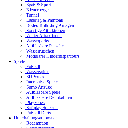
Spaß & Sport
Kletterberge
Tunnel
Lasertag & Paintball
Rodeo Bullriding Anlagen
Sonstige Attraktionen
Winter Attraktionen
Wasserparks
Aufblasbare Rutsche
Wasserrutschen
Modularer Hindernisparcours
Spiele
Fußball
Wasserspiele
SUPcross
Interaktive Spiele
Sumo Anzüge
Aufblasbare Spiele
Aufblasbare Rennbahnen
Playzones
Softplay Spielsets
Fußball Darts
Unterhaltungsautomaten
Redemption