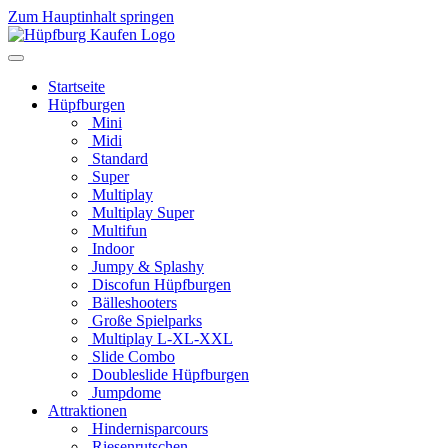
Zum Hauptinhalt springen
Startseite
Hüpfburgen
Mini
Midi
Standard
Super
Multiplay
Multiplay Super
Multifun
Indoor
Jumpy & Splashy
Discofun Hüpfburgen
Bälleshooters
Große Spielparks
Multiplay L-XL-XXL
Slide Combo
Doubleslide Hüpfburgen
Jumpdome
Attraktionen
Hindernisparcours
Riesenrutschen