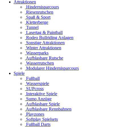
Attraktionen
Hindernisparcours
Riesenrutschen
Spaß & Sport
Kletterberge
Tunnel
Lasertag & Paintball
Rodeo Bullriding Anlagen
Sonstige Attraktionen
Winter Attraktionen
Wasserparks
Aufblasbare Rutsche
Wasserrutschen
Modularer Hindernisparcours
Spiele
Fußball
Wasserspiele
SUPcross
Interaktive Spiele
Sumo Anzüge
Aufblasbare Spiele
Aufblasbare Rennbahnen
Playzones
Softplay Spielsets
Fußball Darts