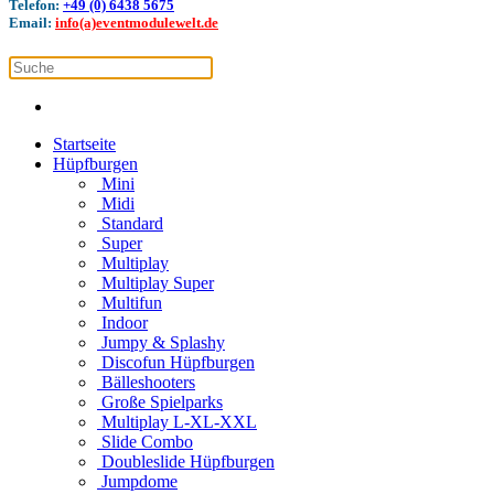
Telefon:
+49 (0) 6438 5675
Email:
info(a)eventmodulewelt.de
Startseite
Hüpfburgen
Mini
Midi
Standard
Super
Multiplay
Multiplay Super
Multifun
Indoor
Jumpy & Splashy
Discofun Hüpfburgen
Bälleshooters
Große Spielparks
Multiplay L-XL-XXL
Slide Combo
Doubleslide Hüpfburgen
Jumpdome