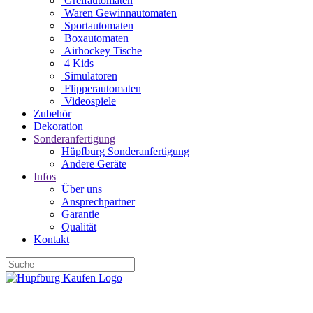
Greifautomaten
Waren Gewinnautomaten
Sportautomaten
Boxautomaten
Airhockey Tische
4 Kids
Simulatoren
Flipperautomaten
Videospiele
Zubehör
Dekoration
Sonderanfertigung
Hüpfburg Sonderanfertigung
Andere Geräte
Infos
Über uns
Ansprechpartner
Garantie
Qualität
Kontakt