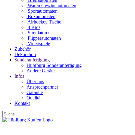
Greifautomaten
Waren Gewinnautomaten
Sportautomaten
Boxautomaten
Airhockey Tische
4 Kids
Simulatoren
Flipperautomaten
Videospiele
Zubehör
Dekoration
Sonderanfertigung
Hüpfburg Sonderanfertigung
Andere Geräte
Infos
Über uns
Ansprechpartner
Garantie
Qualität
Kontakt