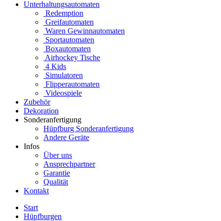
Unterhaltungsautomaten
Redemption
Greifautomaten
Waren Gewinnautomaten
Sportautomaten
Boxautomaten
Airhockey Tische
4 Kids
Simulatoren
Flipperautomaten
Videospiele
Zubehör
Dekoration
Sonderanfertigung
Hüpfburg Sonderanfertigung
Andere Geräte
Infos
Über uns
Ansprechpartner
Garantie
Qualität
Kontakt
Start
Hüpfburgen