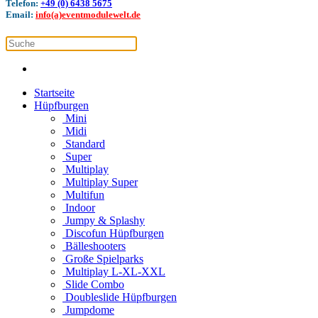
Telefon:
+49 (0) 6438 5675
Email:
info(a)eventmodulewelt.de
Startseite
Hüpfburgen
Mini
Midi
Standard
Super
Multiplay
Multiplay Super
Multifun
Indoor
Jumpy & Splashy
Discofun Hüpfburgen
Bälleshooters
Große Spielparks
Multiplay L-XL-XXL
Slide Combo
Doubleslide Hüpfburgen
Jumpdome