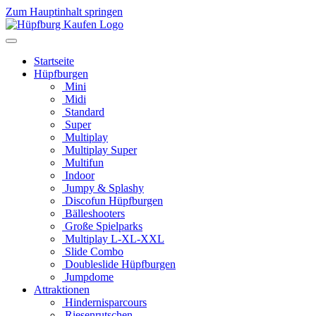
Zum Hauptinhalt springen
Startseite
Hüpfburgen
Mini
Midi
Standard
Super
Multiplay
Multiplay Super
Multifun
Indoor
Jumpy & Splashy
Discofun Hüpfburgen
Bälleshooters
Große Spielparks
Multiplay L-XL-XXL
Slide Combo
Doubleslide Hüpfburgen
Jumpdome
Attraktionen
Hindernisparcours
Riesenrutschen