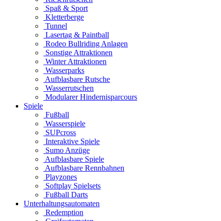
Spaß & Sport
Kletterberge
Tunnel
Lasertag & Paintball
Rodeo Bullriding Anlagen
Sonstige Attraktionen
Winter Attraktionen
Wasserparks
Aufblasbare Rutsche
Wasserrutschen
Modularer Hindernisparcours
Spiele
Fußball
Wasserspiele
SUPcross
Interaktive Spiele
Sumo Anzüge
Aufblasbare Spiele
Aufblasbare Rennbahnen
Playzones
Softplay Spielsets
Fußball Darts
Unterhaltungsautomaten
Redemption