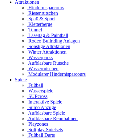
Attraktionen
Hindernisparcours
Riesenrutschen
Spaß & Sport
Kletterberge
Tunnel
Lasertag & Paintball
Rodeo Bullriding Anlagen
Sonstige Attraktionen
Winter Attraktionen
Wasserparks
Aufblasbare Rutsche
Wasserrutschen
Modularer Hindernisparcours
Spiele
Fußball
Wasserspiele
SUPcross
Interaktive Spiele
Sumo Anzüge
Aufblasbare Spiele
Aufblasbare Rennbahnen
Playzones
Softplay Spielsets
Fußball Darts