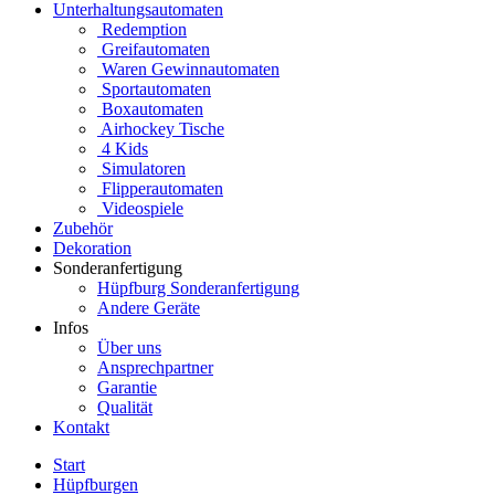
Unterhaltungsautomaten
Redemption
Greifautomaten
Waren Gewinnautomaten
Sportautomaten
Boxautomaten
Airhockey Tische
4 Kids
Simulatoren
Flipperautomaten
Videospiele
Zubehör
Dekoration
Sonderanfertigung
Hüpfburg Sonderanfertigung
Andere Geräte
Infos
Über uns
Ansprechpartner
Garantie
Qualität
Kontakt
Start
Hüpfburgen