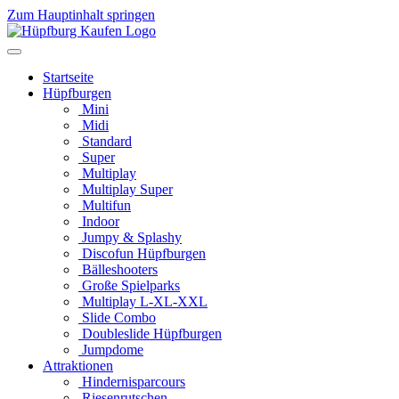
Zum Hauptinhalt springen
Startseite
Hüpfburgen
Mini
Midi
Standard
Super
Multiplay
Multiplay Super
Multifun
Indoor
Jumpy & Splashy
Discofun Hüpfburgen
Bälleshooters
Große Spielparks
Multiplay L-XL-XXL
Slide Combo
Doubleslide Hüpfburgen
Jumpdome
Attraktionen
Hindernisparcours
Riesenrutschen