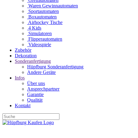
Greifautomaten
Waren Gewinnautomaten
Sportautomaten
Boxautomaten
Airhockey Tische
4 Kids
Simulatoren
Flipperautomaten
Videospiele
Zubehör
Dekoration
Sonderanfertigung
Hüpfburg Sonderanfertigung
Andere Geräte
Infos
Über uns
Ansprechpartner
Garantie
Qualität
Kontakt