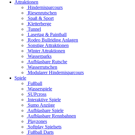
Attraktionen
Hindernisparcours
Riesenrutschen
Spaß & Sport
Kletterberge
Tunnel
Lasertag & Paintball
Rodeo Bullriding Anlagen
Sonstige Attraktionen
Winter Attraktionen
Wasserparks
Aufblasbare Rutsche
Wasserrutschen
Modularer Hindernisparcours
Spiele
Fußball
Wasserspiele
SUPcross
Interaktive Spiele
Sumo Anzüge
Aufblasbare Spiele
Aufblasbare Rennbahnen
Playzones
Softplay Spielsets
Fußball Darts