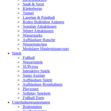
Spaß & Sport
Kletterberge
Tunnel
Lasertag & Paintball
Rodeo Bullriding Anlagen
Sonstige Attraktionen
Winter Attraktionen
Wasserparks
Aufblasbare Rutsche
Wasserrutschen
Modularer Hindernisparcours
Spiele
Fußball
Wasserspiele
SUPcross
Interaktive Spiele
Sumo Anzüge
Aufblasbare Spiele
Aufblasbare Rennbahnen
Playzones
Softplay Spielsets
Fußball Darts
Unterhaltungsautomaten
Redemption