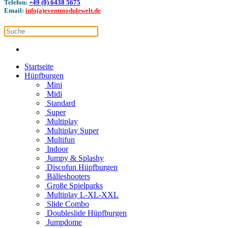
Telefon:
+49 (0) 6438 5675
Email:
info(a)eventmodulewelt.de
Startseite
Hüpfburgen
Mini
Midi
Standard
Super
Multiplay
Multiplay Super
Multifun
Indoor
Jumpy & Splashy
Discofun Hüpfburgen
Bälleshooters
Große Spielparks
Multiplay L-XL-XXL
Slide Combo
Doubleslide Hüpfburgen
Jumpdome