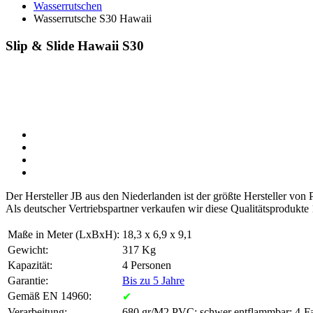
Wasserrutschen
Wasserrutsche S30 Hawaii
Slip & Slide Hawaii S30
Der Hersteller JB aus den Niederlanden ist der größte Hersteller vo
Als deutscher Vertriebspartner verkaufen wir diese Qualitätsprodukte
Maße in Meter (LxBxH):
18,3 x 6,9 x 9,1
Gewicht:
317 Kg
Kapazität:
4 Personen
Garantie:
Bis zu 5 Jahre
Gemäß EN 14960:
✔
Verarbeitung:
680 gr/M2 PVC; schwer entflammbar; 4-Fa