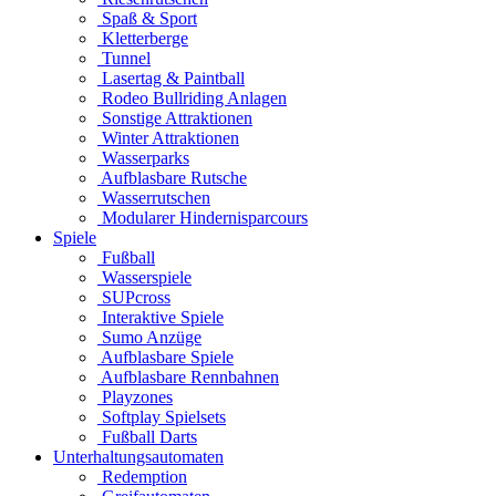
Spaß & Sport
Kletterberge
Tunnel
Lasertag & Paintball
Rodeo Bullriding Anlagen
Sonstige Attraktionen
Winter Attraktionen
Wasserparks
Aufblasbare Rutsche
Wasserrutschen
Modularer Hindernisparcours
Spiele
Fußball
Wasserspiele
SUPcross
Interaktive Spiele
Sumo Anzüge
Aufblasbare Spiele
Aufblasbare Rennbahnen
Playzones
Softplay Spielsets
Fußball Darts
Unterhaltungsautomaten
Redemption