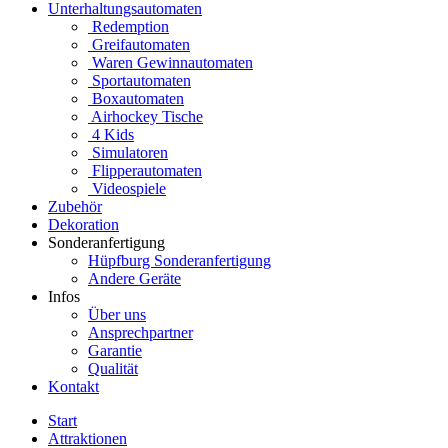
Unterhaltungsautomaten
Redemption
Greifautomaten
Waren Gewinnautomaten
Sportautomaten
Boxautomaten
Airhockey Tische
4 Kids
Simulatoren
Flipperautomaten
Videospiele
Zubehör
Dekoration
Sonderanfertigung
Hüpfburg Sonderanfertigung
Andere Geräte
Infos
Über uns
Ansprechpartner
Garantie
Qualität
Kontakt
Start
Attraktionen