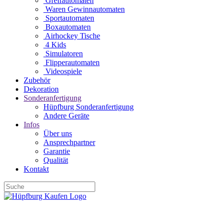
Greifautomaten
Waren Gewinnautomaten
Sportautomaten
Boxautomaten
Airhockey Tische
4 Kids
Simulatoren
Flipperautomaten
Videospiele
Zubehör
Dekoration
Sonderanfertigung
Hüpfburg Sonderanfertigung
Andere Geräte
Infos
Über uns
Ansprechpartner
Garantie
Qualität
Kontakt