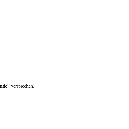
.
ntie"
versprechen.