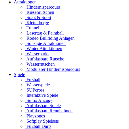
Attraktionen
Hindernisparcours
Riesenrutschen
Spaß & Sport
Kletterberge
Tunnel
Lasertag & Paintball
Rodeo Bullriding Anlagen
Sonstige Attraktionen
Winter Attraktionen
Wasserparks
Aufblasbare Rutsche
Wasserrutschen
Modularer Hindernisparcours
Spiele
Fußball
Wasserspiele
SUPcross
Interaktive Spiele
Sumo Anzüge
Aufblasbare Spiele
Aufblasbare Rennbahnen
Playzones
Softplay Spielsets
Fußball Darts