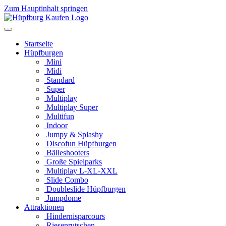
Zum Hauptinhalt springen
Startseite
Hüpfburgen
Mini
Midi
Standard
Super
Multiplay
Multiplay Super
Multifun
Indoor
Jumpy & Splashy
Discofun Hüpfburgen
Bälleshooters
Große Spielparks
Multiplay L-XL-XXL
Slide Combo
Doubleslide Hüpfburgen
Jumpdome
Attraktionen
Hindernisparcours
Riesenrutschen