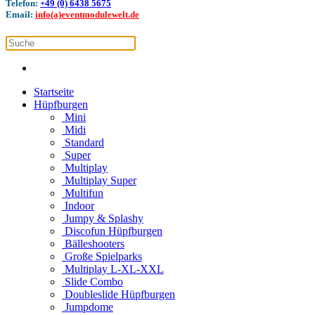
Telefon:
+49 (0) 6438 5675
Email:
info(a)eventmodulewelt.de
Startseite
Hüpfburgen
Mini
Midi
Standard
Super
Multiplay
Multiplay Super
Multifun
Indoor
Jumpy & Splashy
Discofun Hüpfburgen
Bälleshooters
Große Spielparks
Multiplay L-XL-XXL
Slide Combo
Doubleslide Hüpfburgen
Jumpdome