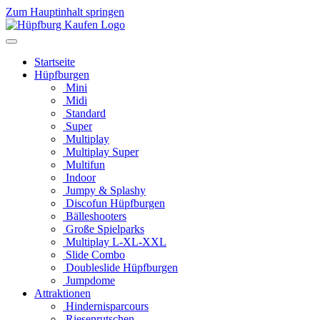
Zum Hauptinhalt springen
Startseite
Hüpfburgen
Mini
Midi
Standard
Super
Multiplay
Multiplay Super
Multifun
Indoor
Jumpy & Splashy
Discofun Hüpfburgen
Bälleshooters
Große Spielparks
Multiplay L-XL-XXL
Slide Combo
Doubleslide Hüpfburgen
Jumpdome
Attraktionen
Hindernisparcours
Riesenrutschen