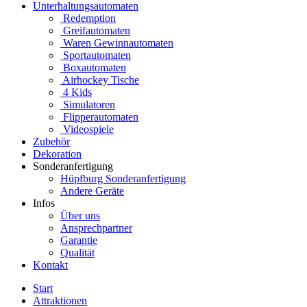
Unterhaltungsautomaten
Redemption
Greifautomaten
Waren Gewinnautomaten
Sportautomaten
Boxautomaten
Airhockey Tische
4 Kids
Simulatoren
Flipperautomaten
Videospiele
Zubehör
Dekoration
Sonderanfertigung
Hüpfburg Sonderanfertigung
Andere Geräte
Infos
Über uns
Ansprechpartner
Garantie
Qualität
Kontakt
Start
Attraktionen