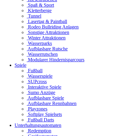
Spaß & Sport
Kletterberge
Tunnel
Lasertag & Paintball
Rodeo Bullriding Anlagen
Sonstige Attraktionen
Winter Attraktionen
Wasserparks
Aufblasbare Rutsche
Wasserrutschen
Modularer Hindernisparcours
Spiele
Fußball
Wasserspiele
SUPcross
Interaktive Spiele
Sumo Anzüge
Aufblasbare Spiele
Aufblasbare Rennbahnen
Playzones
Softplay Spielsets
Fußball Darts
Unterhaltungsautomaten
Redemption