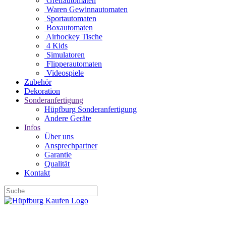
Greifautomaten
Waren Gewinnautomaten
Sportautomaten
Boxautomaten
Airhockey Tische
4 Kids
Simulatoren
Flipperautomaten
Videospiele
Zubehör
Dekoration
Sonderanfertigung
Hüpfburg Sonderanfertigung
Andere Geräte
Infos
Über uns
Ansprechpartner
Garantie
Qualität
Kontakt