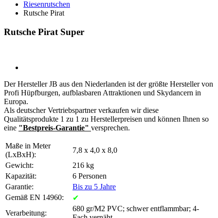
Riesenrutschen
Rutsche Pirat
Rutsche Pirat Super
Der Hersteller JB aus den Niederlanden ist der größte Hersteller von
Profi Hüpfburgen, aufblasbaren Attraktionen und Skydancern in
Europa.
Als deutscher Vertriebspartner verkaufen wir diese
Qualitätsprodukte 1 zu 1 zu Herstellerpreisen und können Ihnen so
eine
"Bestpreis-Garantie"
versprechen.
Maße in Meter
7,8 x 4,0 x 8,0
(LxBxH):
Gewicht:
216 kg
Kapazität:
6 Personen
Garantie:
Bis zu 5 Jahre
Gemäß EN 14960:
✔
680 gr/M2 PVC; schwer entflammbar; 4-
Verarbeitung:
Fach vernäht