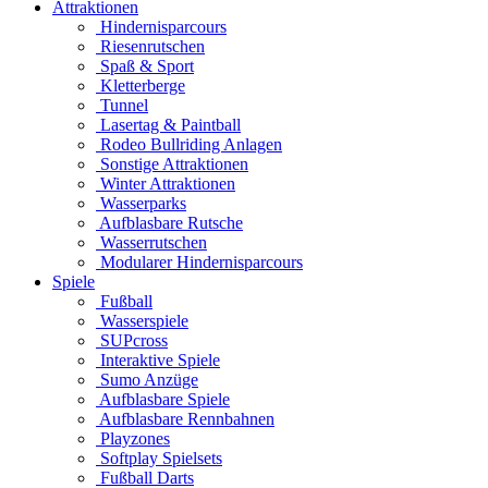
Attraktionen
Hindernisparcours
Riesenrutschen
Spaß & Sport
Kletterberge
Tunnel
Lasertag & Paintball
Rodeo Bullriding Anlagen
Sonstige Attraktionen
Winter Attraktionen
Wasserparks
Aufblasbare Rutsche
Wasserrutschen
Modularer Hindernisparcours
Spiele
Fußball
Wasserspiele
SUPcross
Interaktive Spiele
Sumo Anzüge
Aufblasbare Spiele
Aufblasbare Rennbahnen
Playzones
Softplay Spielsets
Fußball Darts