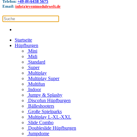
Telefon:
+49 (0) 6438 5675
Email:
info(a)eventmodulewelt.de
Startseite
Hüpfburgen
Mini
Midi
Standard
Super
Multiplay
Multiplay Super
Multifun
Indoor
Jumpy & Splashy
Discofun Hüpfburgen
Bälleshooters
Große Spielparks
Multiplay L-XL-XXL
Slide Combo
Doubleslide Hüpfburgen
Jumpdome