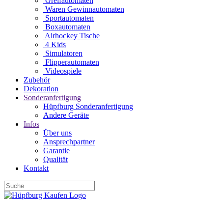
Greifautomaten
Waren Gewinnautomaten
Sportautomaten
Boxautomaten
Airhockey Tische
4 Kids
Simulatoren
Flipperautomaten
Videospiele
Zubehör
Dekoration
Sonderanfertigung
Hüpfburg Sonderanfertigung
Andere Geräte
Infos
Über uns
Ansprechpartner
Garantie
Qualität
Kontakt