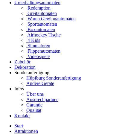
Unterhaltungsautomaten
Redemption
Greifautomaten
Waren Gewinnautomaten
Sportautomaten
Boxautomaten
Airhockey Tische
4 Kids
Simulatoren
Flipperautomaten
Videospiele
Zubehör
Dekoration
Sonderanfertigung
Hüpfburg Sonderanfertigung
Andere Geräte
Infos
Über uns
Ansprechpartner
Garantie
Qualität
Kontakt
Start
Attraktionen