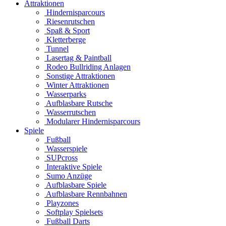
Attraktionen
Hindernisparcours
Riesenrutschen
Spaß & Sport
Kletterberge
Tunnel
Lasertag & Paintball
Rodeo Bullriding Anlagen
Sonstige Attraktionen
Winter Attraktionen
Wasserparks
Aufblasbare Rutsche
Wasserrutschen
Modularer Hindernisparcours
Spiele
Fußball
Wasserspiele
SUPcross
Interaktive Spiele
Sumo Anzüge
Aufblasbare Spiele
Aufblasbare Rennbahnen
Playzones
Softplay Spielsets
Fußball Darts