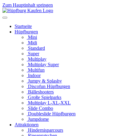
Zum Hauptinhalt springen
Startseite
Hüpfburgen
Mini
Midi
Standard
Super
Multiplay
Multiplay Super
Multifun
Indoor
Jumpy & Splashy
Discofun Hüpfburgen
Bälleshooters
Große Spielparks
Multiplay L-XL-XXL
Slide Combo
Doubleslide Hüpfburgen
Jumpdome
Attraktionen
Hindernisparcours
Riesenrutschen