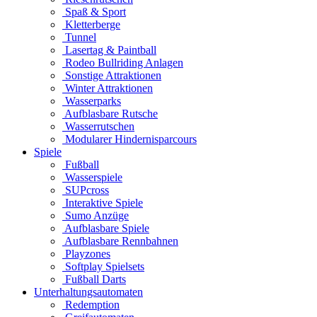
Spaß & Sport
Kletterberge
Tunnel
Lasertag & Paintball
Rodeo Bullriding Anlagen
Sonstige Attraktionen
Winter Attraktionen
Wasserparks
Aufblasbare Rutsche
Wasserrutschen
Modularer Hindernisparcours
Spiele
Fußball
Wasserspiele
SUPcross
Interaktive Spiele
Sumo Anzüge
Aufblasbare Spiele
Aufblasbare Rennbahnen
Playzones
Softplay Spielsets
Fußball Darts
Unterhaltungsautomaten
Redemption