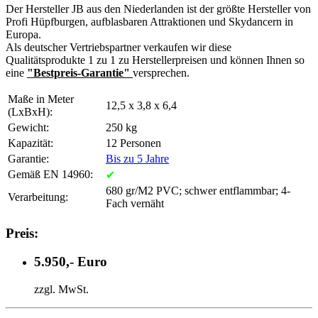
Der Hersteller JB aus den Niederlanden ist der größte Hersteller von
Profi Hüpfburgen, aufblasbaren Attraktionen und Skydancern in
Europa.
Als deutscher Vertriebspartner verkaufen wir diese
Qualitätsprodukte 1 zu 1 zu Herstellerpreisen und können Ihnen so
eine
"Bestpreis-Garantie"
versprechen.
Maße in Meter
12,5 x 3,8 x 6,4
(LxBxH):
Gewicht:
250 kg
Kapazität:
12 Personen
Garantie:
Bis zu 5 Jahre
Gemäß EN 14960:
✔
680 gr/M2 PVC; schwer entflammbar; 4-
Verarbeitung:
Fach vernäht
Preis:
5.950,- Euro
zzgl. MwSt.