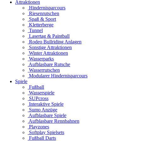
Attraktionen
Hindernisparcours
Riesenrutschen
Spaß & Sport
Kletterberge
Tunnel
Lasertag & Paintball
Rodeo Bullriding Anlagen
Sonstige Attraktionen
Winter Attraktionen
Wasserparks
Aufblasbare Rutsche
Wasserrutschen
Modularer Hindernisparcours
Spiele
Fußball
Wasserspiele
SUPcross
Interaktive Spiele
Sumo Anzüge
Aufblasbare Spiele
Aufblasbare Rennbahnen
Playzones
Softplay Spielsets
Fußball Darts