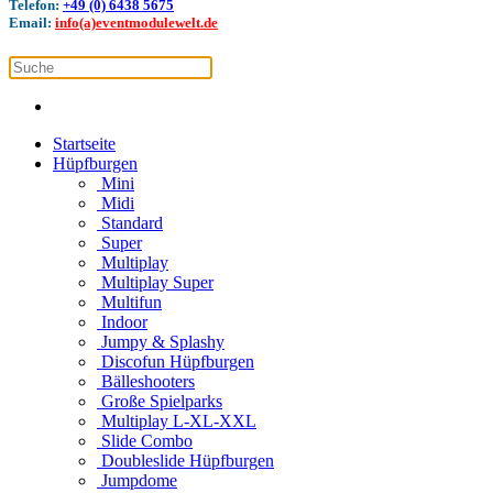
Telefon:
+49 (0) 6438 5675
Email:
info(a)eventmodulewelt.de
Startseite
Hüpfburgen
Mini
Midi
Standard
Super
Multiplay
Multiplay Super
Multifun
Indoor
Jumpy & Splashy
Discofun Hüpfburgen
Bälleshooters
Große Spielparks
Multiplay L-XL-XXL
Slide Combo
Doubleslide Hüpfburgen
Jumpdome