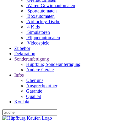
Greifautomaten
Waren Gewinnautomaten
Sportautomaten
Boxautomaten
Airhockey Tische
4 Kids
Simulatoren
Flipperautomaten
Videospiele
Zubehör
Dekoration
Sonderanfertigung
Hüpfburg Sonderanfertigung
Andere Geräte
Infos
Über uns
Ansprechpartner
Garantie
Qualität
Kontakt