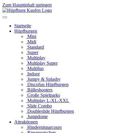
Zum Hauptinhalt springen
Startseite
Hüpfburgen
Mini
Midi
Standard
Super
Multiplay
Multiplay Super
Multifun
Indoor
Jumpy & Splashy
Discofun Hüpfburgen
Bälleshooters
Große Spielparks
Multiplay L-XL-XXL
Slide Combo
Doubleslide Hüpfburgen
Jumpdome
Attraktionen
Hindernisparcours
Riesenrutschen