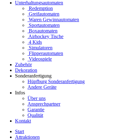
Unterhaltungsautomaten
Redemption
Greifautomaten
Waren Gewinnautomaten
Sportautomaten
Boxautomaten
Airhockey Tische
4 Kids
Simulatoren
Flipperautomaten
Videospiele
Zubehör
Dekoration
Sonderanfertigung
Hüpfburg Sonderanfertigung
Andere Geräte
Infos
Über uns
Ansprechpartner
Garantie
Qualität
Kontakt
Start
Attraktionen