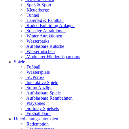
Spaß & Sport
Kletterberge
Tunnel
Lasertag & Paintball
Rodeo Bullriding Anlagen
Sonstige Attraktionen
Winter Attraktionen
Wasserparks
Aufblasbare Rutsche
Wasserrutschen
Modularer Hindernisparcours
Spiele
Fußball
Wasserspiele
SUPcross
Interaktive Spiele
Sumo Anzüge
Aufblasbare Spiele
Aufblasbare Rennbahnen
Playzones
Softplay Spielsets
Fußball Darts
Unterhaltungsautomaten
Redemption