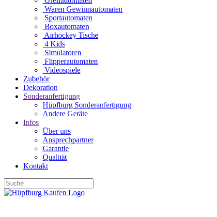
Greifautomaten
Waren Gewinnautomaten
Sportautomaten
Boxautomaten
Airhockey Tische
4 Kids
Simulatoren
Flipperautomaten
Videospiele
Zubehör
Dekoration
Sonderanfertigung
Hüpfburg Sonderanfertigung
Andere Geräte
Infos
Über uns
Ansprechpartner
Garantie
Qualität
Kontakt