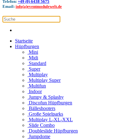
Telefon:
+49 (0) 6438 5675
Email:
info(a)eventmodulewelt.de
Startseite
Hüpfburgen
Mini
Midi
Standard
Super
Multiplay
Multiplay Super
Multifun
Indoor
Jumpy & Splashy
Discofun Hüpfburgen
Bälleshooters
Große Spielparks
Multiplay L-XL-XXL
Slide Combo
Doubleslide Hüpfburgen
Jumpdome