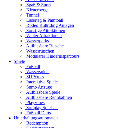
Spaß & Sport
Kletterberge
Tunnel
Lasertag & Paintball
Rodeo Bullriding Anlagen
Sonstige Attraktionen
Winter Attraktionen
Wasserparks
Aufblasbare Rutsche
Wasserrutschen
Modularer Hindernisparcours
Spiele
Fußball
Wasserspiele
SUPcross
Interaktive Spiele
Sumo Anzüge
Aufblasbare Spiele
Aufblasbare Rennbahnen
Playzones
Softplay Spielsets
Fußball Darts
Unterhaltungsautomaten
Redemption