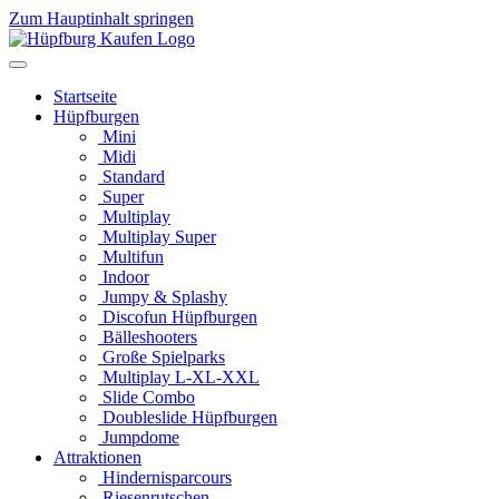
Zum Hauptinhalt springen
Startseite
Hüpfburgen
Mini
Midi
Standard
Super
Multiplay
Multiplay Super
Multifun
Indoor
Jumpy & Splashy
Discofun Hüpfburgen
Bälleshooters
Große Spielparks
Multiplay L-XL-XXL
Slide Combo
Doubleslide Hüpfburgen
Jumpdome
Attraktionen
Hindernisparcours
Riesenrutschen