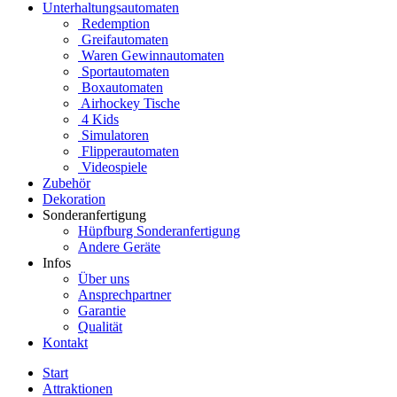
Unterhaltungsautomaten
Redemption
Greifautomaten
Waren Gewinnautomaten
Sportautomaten
Boxautomaten
Airhockey Tische
4 Kids
Simulatoren
Flipperautomaten
Videospiele
Zubehör
Dekoration
Sonderanfertigung
Hüpfburg Sonderanfertigung
Andere Geräte
Infos
Über uns
Ansprechpartner
Garantie
Qualität
Kontakt
Start
Attraktionen