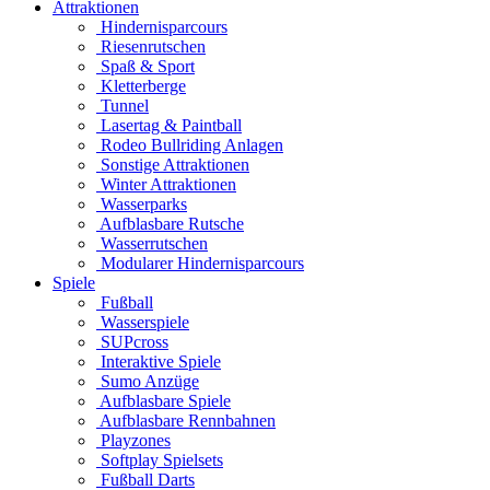
Attraktionen
Hindernisparcours
Riesenrutschen
Spaß & Sport
Kletterberge
Tunnel
Lasertag & Paintball
Rodeo Bullriding Anlagen
Sonstige Attraktionen
Winter Attraktionen
Wasserparks
Aufblasbare Rutsche
Wasserrutschen
Modularer Hindernisparcours
Spiele
Fußball
Wasserspiele
SUPcross
Interaktive Spiele
Sumo Anzüge
Aufblasbare Spiele
Aufblasbare Rennbahnen
Playzones
Softplay Spielsets
Fußball Darts