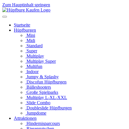
Zum Hauptinhalt springen
Startseite
Hüpfburgen
Mini
Midi
Standard
Super
Multiplay
Multiplay Super
Multifun
Indoor
Jumpy & Splashy
Discofun Hüpfburgen
Bälleshooters
Große Spielparks
Multiplay L-XL-XXL
Slide Combo
Doubleslide Hüpfburgen
Jumpdome
Attraktionen
Hindernisparcours
Riesenrutschen