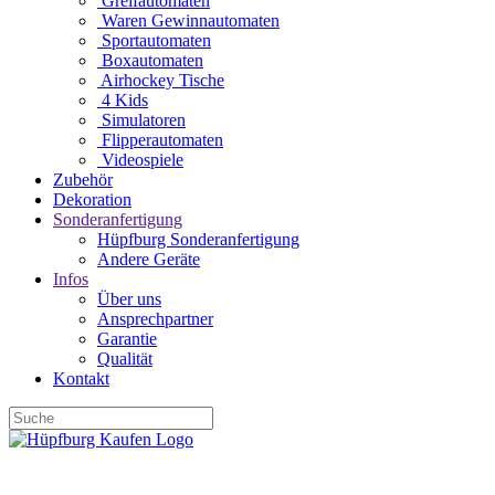
Greifautomaten
Waren Gewinnautomaten
Sportautomaten
Boxautomaten
Airhockey Tische
4 Kids
Simulatoren
Flipperautomaten
Videospiele
Zubehör
Dekoration
Sonderanfertigung
Hüpfburg Sonderanfertigung
Andere Geräte
Infos
Über uns
Ansprechpartner
Garantie
Qualität
Kontakt