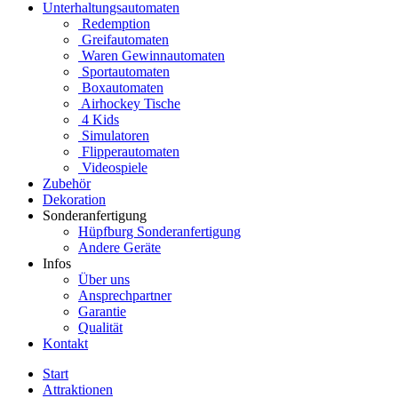
Unterhaltungsautomaten
Redemption
Greifautomaten
Waren Gewinnautomaten
Sportautomaten
Boxautomaten
Airhockey Tische
4 Kids
Simulatoren
Flipperautomaten
Videospiele
Zubehör
Dekoration
Sonderanfertigung
Hüpfburg Sonderanfertigung
Andere Geräte
Infos
Über uns
Ansprechpartner
Garantie
Qualität
Kontakt
Start
Attraktionen