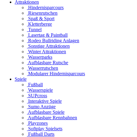
Attraktionen
Hindernisparcours
Riesenrutschen
Spaß & Sport
Kletterberge
Tunnel
Lasertag & Paintball
Rodeo Bullriding Anlagen
Sonstige Attraktionen
Winter Attraktionen
Wasserparks
Aufblasbare Rutsche
Wasserrutschen
Modularer Hindernisparcours
Spiele
Fußball
Wasserspiele
SUPcross
Interaktive Spiele
Sumo Anzüge
Aufblasbare Spiele
Aufblasbare Rennbahnen
Playzones
Softplay Spielsets
Fußball Darts