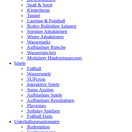
Spaß & Sport
Kletterberge
Tunnel
Lasertag & Paintball
Rodeo Bullriding Anlagen
Sonstige Attraktionen
Winter Attraktionen
Wasserparks
Aufblasbare Rutsche
Wasserrutschen
Modularer Hindernisparcours
Spiele
Fußball
Wasserspiele
SUPcross
Interaktive Spiele
Sumo Anzüge
Aufblasbare Spiele
Aufblasbare Rennbahnen
Playzones
Softplay Spielsets
Fußball Darts
Unterhaltungsautomaten
Redemption