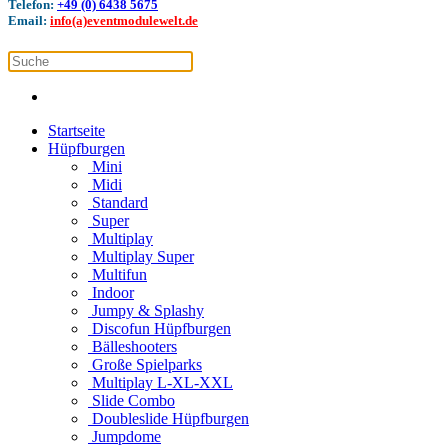
Telefon:
+49 (0) 6438 5675
Email:
info(a)eventmodulewelt.de
Startseite
Hüpfburgen
Mini
Midi
Standard
Super
Multiplay
Multiplay Super
Multifun
Indoor
Jumpy & Splashy
Discofun Hüpfburgen
Bälleshooters
Große Spielparks
Multiplay L-XL-XXL
Slide Combo
Doubleslide Hüpfburgen
Jumpdome