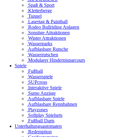
Spaß & Sport
Kletterberge
Tunnel
Lasertag & Paintball
Rodeo Bullriding Anlagen
Sonstige Attraktionen
Winter Attraktionen
Wasserparks
Aufblasbare Rutsche
Wasserrutschen
Modularer Hindernisparcours
Spiele
Fußball
Wasserspiele
SUPcross
Interaktive Spiele
Sumo Anzüge
Aufblasbare Spiele
Aufblasbare Rennbahnen
Playzones
Softplay Spielsets
Fußball Darts
Unterhaltungsautomaten
Redemption