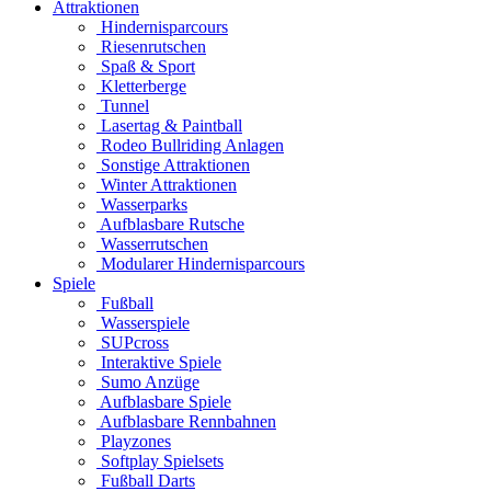
Attraktionen
Hindernisparcours
Riesenrutschen
Spaß & Sport
Kletterberge
Tunnel
Lasertag & Paintball
Rodeo Bullriding Anlagen
Sonstige Attraktionen
Winter Attraktionen
Wasserparks
Aufblasbare Rutsche
Wasserrutschen
Modularer Hindernisparcours
Spiele
Fußball
Wasserspiele
SUPcross
Interaktive Spiele
Sumo Anzüge
Aufblasbare Spiele
Aufblasbare Rennbahnen
Playzones
Softplay Spielsets
Fußball Darts