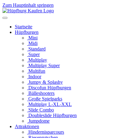
Zum Hauptinhalt springen
Startseite
Hüpfburgen
Mini
Midi
Standard
Super
Multiplay
Multiplay Super
Multifun
Indoor
Jumpy & Splashy
Discofun Hüpfburgen
Bälleshooters
Große Spielparks
Multiplay L-XL-XXL
Slide Combo
Doubleslide Hüpfburgen
Jumpdome
Attraktionen
Hindernisparcours
Riesenrutschen