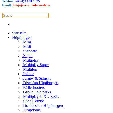
Telefon:
+49 (0) 6438 5675
Email:
info(a)eventmodulewelt.de
Startseite
Hüpfburgen
Mini
Midi
Standard
Super
Multiplay
Multiplay Super
Multifun
Indoor
Jumpy & Splashy
Discofun Hüpfburgen
Bälleshooters
Große Spielparks
Multiplay L-XL-XXL
Slide Combo
Doubleslide Hüpfburgen
Jumpdome