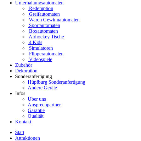
Unterhaltungsautomaten
Redemption
Greifautomaten
Waren Gewinnautomaten
Sportautomaten
Boxautomaten
Airhockey Tische
4 Kids
Simulatoren
Flipperautomaten
Videospiele
Zubehör
Dekoration
Sonderanfertigung
Hüpfburg Sonderanfertigung
Andere Geräte
Infos
Über uns
Ansprechpartner
Garantie
Qualität
Kontakt
Start
Attraktionen