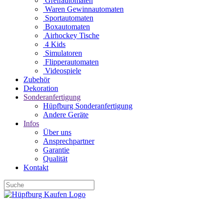
Greifautomaten
Waren Gewinnautomaten
Sportautomaten
Boxautomaten
Airhockey Tische
4 Kids
Simulatoren
Flipperautomaten
Videospiele
Zubehör
Dekoration
Sonderanfertigung
Hüpfburg Sonderanfertigung
Andere Geräte
Infos
Über uns
Ansprechpartner
Garantie
Qualität
Kontakt