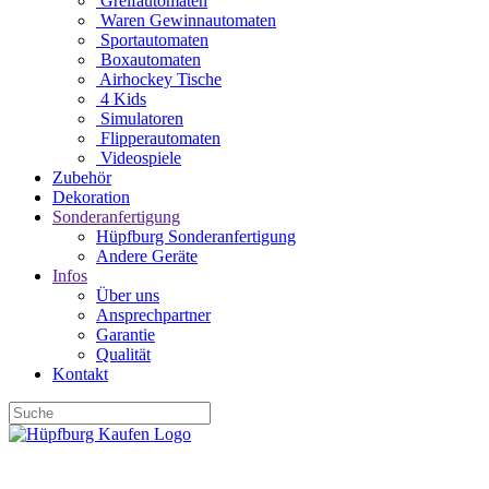
Greifautomaten
Waren Gewinnautomaten
Sportautomaten
Boxautomaten
Airhockey Tische
4 Kids
Simulatoren
Flipperautomaten
Videospiele
Zubehör
Dekoration
Sonderanfertigung
Hüpfburg Sonderanfertigung
Andere Geräte
Infos
Über uns
Ansprechpartner
Garantie
Qualität
Kontakt