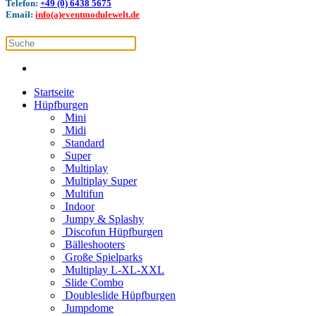
Telefon:
+49 (0) 6438 5675
Email:
info(a)eventmodulewelt.de
Startseite
Hüpfburgen
Mini
Midi
Standard
Super
Multiplay
Multiplay Super
Multifun
Indoor
Jumpy & Splashy
Discofun Hüpfburgen
Bälleshooters
Große Spielparks
Multiplay L-XL-XXL
Slide Combo
Doubleslide Hüpfburgen
Jumpdome