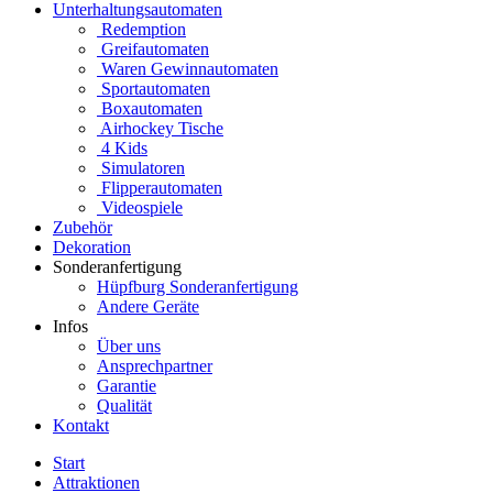
Unterhaltungsautomaten
Redemption
Greifautomaten
Waren Gewinnautomaten
Sportautomaten
Boxautomaten
Airhockey Tische
4 Kids
Simulatoren
Flipperautomaten
Videospiele
Zubehör
Dekoration
Sonderanfertigung
Hüpfburg Sonderanfertigung
Andere Geräte
Infos
Über uns
Ansprechpartner
Garantie
Qualität
Kontakt
Start
Attraktionen