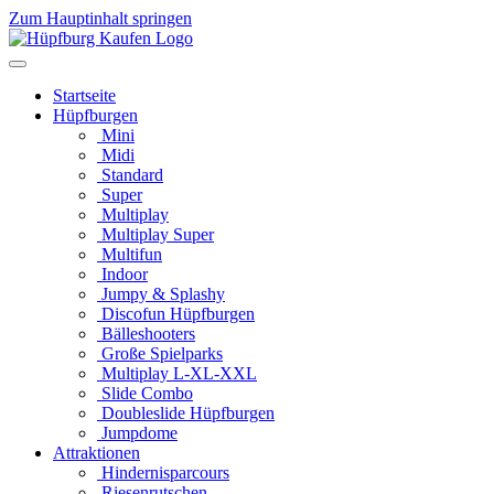
Zum Hauptinhalt springen
Startseite
Hüpfburgen
Mini
Midi
Standard
Super
Multiplay
Multiplay Super
Multifun
Indoor
Jumpy & Splashy
Discofun Hüpfburgen
Bälleshooters
Große Spielparks
Multiplay L-XL-XXL
Slide Combo
Doubleslide Hüpfburgen
Jumpdome
Attraktionen
Hindernisparcours
Riesenrutschen