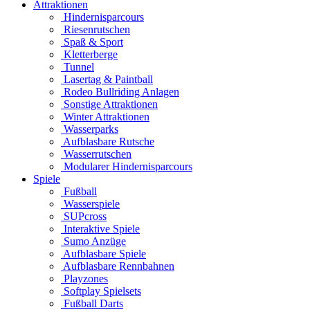
Attraktionen
Hindernisparcours
Riesenrutschen
Spaß & Sport
Kletterberge
Tunnel
Lasertag & Paintball
Rodeo Bullriding Anlagen
Sonstige Attraktionen
Winter Attraktionen
Wasserparks
Aufblasbare Rutsche
Wasserrutschen
Modularer Hindernisparcours
Spiele
Fußball
Wasserspiele
SUPcross
Interaktive Spiele
Sumo Anzüge
Aufblasbare Spiele
Aufblasbare Rennbahnen
Playzones
Softplay Spielsets
Fußball Darts