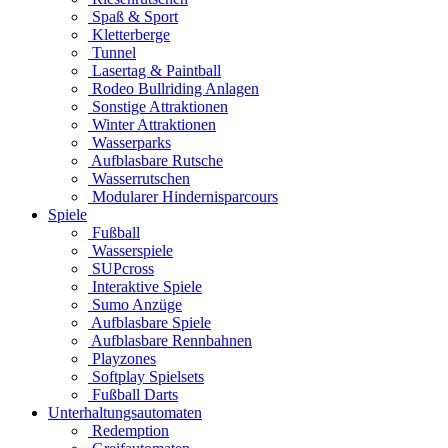
Spaß & Sport
Kletterberge
Tunnel
Lasertag & Paintball
Rodeo Bullriding Anlagen
Sonstige Attraktionen
Winter Attraktionen
Wasserparks
Aufblasbare Rutsche
Wasserrutschen
Modularer Hindernisparcours
Spiele
Fußball
Wasserspiele
SUPcross
Interaktive Spiele
Sumo Anzüge
Aufblasbare Spiele
Aufblasbare Rennbahnen
Playzones
Softplay Spielsets
Fußball Darts
Unterhaltungsautomaten
Redemption